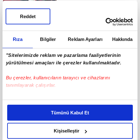
Reddet
Rıza
Bilgiler
Reklam Ayarları
Hakkında
"Sitelerimizde reklam ve pazarlama faaliyetlerinin
yürütülmesi amaçları ile çerezler kullanılmaktadır.
Bu çerezler, kullanıcıların tarayıcı ve cihazlarını
tanımlayarak çalışırlar.
Bu çerezlere izin vermeniz halinde sizlere özel
kişiselleştirilmiş reklamlar sunabilir, sayfalarımızda sizlere
Tümünü Kabul Et
daha iyi reklam deneyimi yaşatabiliriz. Bunu yaparken
amacımızın size daha iyi bir reklam deneyimi sunmak
olduğunu ve sizlere en iyi içerikleri sunabilmek adına
Kişiselleştir
elimizden gelen çabayı gösterdiğimizi ve bu noktada,