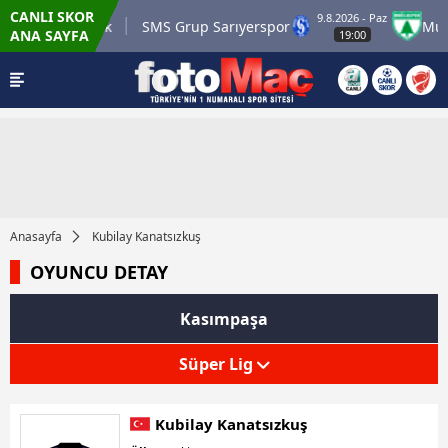
CANLI SKOR
9.8.2026 - Paz
.tr Karagümrük
SMS Grup Sarıyerspor
Muğla
ANA SAYFA
19:00
Anasayfa
Kubilay Kanatsızkuş
OYUNCU DETAY
Kasımpaşa
Süper Lig
Kubilay Kanatsızkuş