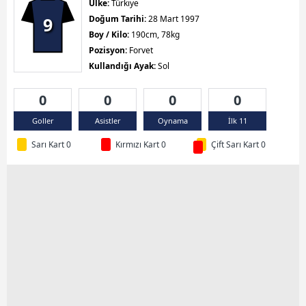
Ülke:
Türkiye
9
Doğum Tarihi:
28 Mart 1997
Boy / Kilo:
190cm, 78kg
Pozisyon:
Forvet
Kullandığı Ayak:
Sol
0
0
0
0
Goller
Asistler
Oynama
İlk 11
Sarı Kart 0
Kırmızı Kart 0
Çift Sarı Kart 0