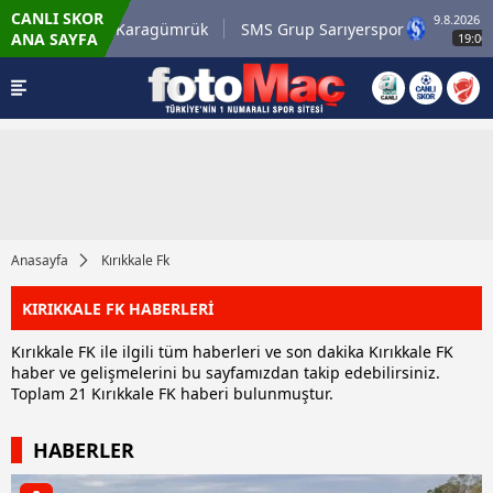
CANLI SKOR
9.8.2026 - Paz
irli.com.tr Karagümrük
SMS Grup Sarıyerspor
ANA SAYFA
19:00
Anasayfa
Kırıkkale Fk
KIRIKKALE FK HABERLERİ
Kırıkkale FK ile ilgili tüm haberleri ve son dakika Kırıkkale FK
haber ve gelişmelerini bu sayfamızdan takip edebilirsiniz.
Toplam 21 Kırıkkale FK haberi bulunmuştur.
HABERLER