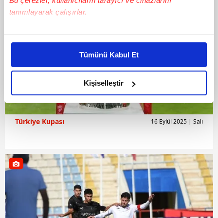
Bu çerezler, kullanıcıların tarayıcı ve cihazlarını
tanımlayarak çalışırlar.
Bu çerezlere izin vermeniz halinde sizlere özel
kişiselleştirilmiş reklamlar sunabilir, sayfalarımızda sizlere
Tümünü Kabul Et
daha iyi reklam deneyimi yaşatabiliriz. Bunu yaparken
amacımızın size daha iyi bir reklam deneyimi sunmak
olduğunu ve sizlere en iyi içerikleri sunabilmek adına
Kişiselleştir
elimizden gelen çabayı gösterdiğimizi ve bu noktada,
reklamların maliyetlerimizi karşılamak noktasında tek gelir
kalemimiz olduğunu sizlere hatırlatmak isteriz.
Türkiye Kupası
16 Eylül 2025 | Salı
Her halükârda, kullanıcılar, bu çerezlere izin vermedikleri
takdirde, kullanıcılara hedefli reklamlar
gösterilmeyecektir."
Sizlere daha iyi bir hizmet sunabilmek için İnternet
Sitemizde kendimize ve üçüncü kişilere ait çerezler
kullanılmaktadır. Bu çerezler vasıtasıyla çeşitli kişisel