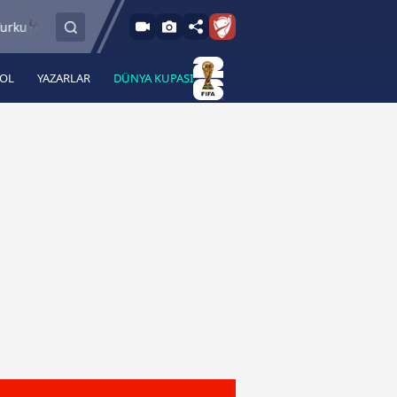
6.8.2026 - Per
6.8.2026 - Pe
FC Vaduz
Jagiellonia Bialystok
18:00
19:00
BOL
YAZARLAR
DÜNYA KUPASI
 Haber
A Haber Radyo
 Spor
A Spor Radyo
TV
A News Radio
2TV
Radyo Turkuvaz
para
Turkuvaz Romantik
Turkuvaz Efsane
Vav Tv
Radyo Soft
Radyo Energy
Turkuvaz Anadolu