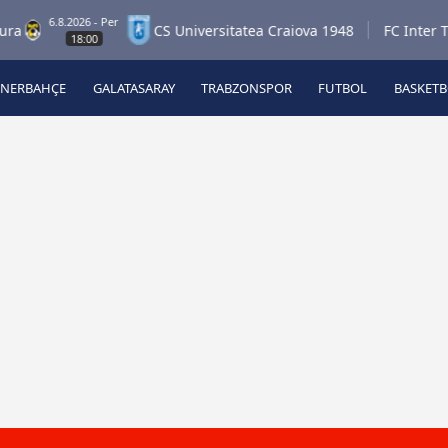
6.8.2026 - Per
CS Universitatea Craiova 1948
FC Inter Turku
18:00
ENERBAHÇE
GALATASARAY
TRABZONSPOR
FUTBOL
BASKET
Beşiktaş
A
Fenerbahçe
A
Galatasaray
A
Trabzonspor
A
Futbol
A
Basketbol
Ziraat Türkiye Kupası
DİZİ
Diğer Sporlar