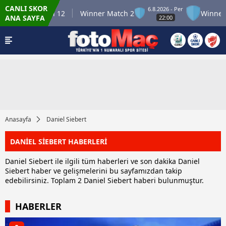
CANLI SKOR
6.8.2026 - Per
Winner Match 12
Winner Match 2
Winner 
ANA SAYFA
22:00
Anasayfa
Daniel Siebert
DANİEL SİEBERT HABERLERİ
Daniel Siebert ile ilgili tüm haberleri ve son dakika Daniel
Siebert haber ve gelişmelerini bu sayfamızdan takip
edebilirsiniz. Toplam 2 Daniel Siebert haberi bulunmuştur.
HABERLER