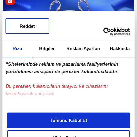
Reddet
Rıza
Bilgiler
Reklam Ayarları
Hakkında
"Sitelerimizde reklam ve pazarlama faaliyetlerinin
yürütülmesi amaçları ile çerezler kullanılmaktadır.
UEFA Şampiyonlar Ligi
29 Mayıs 2026 | Cuma
Bu çerezler, kullanıcıların tarayıcı ve cihazlarını
tanımlayarak çalışırlar.
Bu çerezlere izin vermeniz halinde sizlere özel
kişiselleştirilmiş reklamlar sunabilir, sayfalarımızda sizlere
Tümünü Kabul Et
daha iyi reklam deneyimi yaşatabiliriz. Bunu yaparken
amacımızın size daha iyi bir reklam deneyimi sunmak