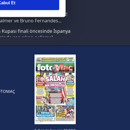
abul Et
nın en büyüğü İspanya!
ar gösterilmeyecektir."
saray transferi böyle bitirecek!
almer ve Bruno Fernandes...
çerezler kullanılmaktadır. Bu
Kupası finali öncesinde İspanya
u hizmetlerinin sunulması
sinde can sıkan gelişme!
i ve sizlere yönelik
nılacaktır.
FIFA Dünya Kupası'nı kazanana
yonluk yüzüğü verilecek
kin detaylı bilgi için Ayarlar
n Crespo, Meksika Ligi
rinden Atlas'ın yeni teknik
örü oldu
ak ve sitemizde ilgili
OTOMAÇ