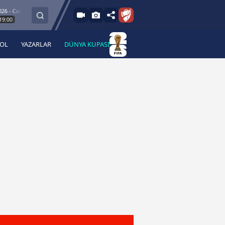
Cum
8.8.2026 - C
Esenler Erokspor
Hesap.com Antalyaspor
21:30
BOL
YAZARLAR
DÜNYA KUPASI
 Haber
A Haber Radyo
 Spor
A Spor Radyo
TV
A News Radio
2TV
Radyo Turkuvaz
para
Turkuvaz Romantik
Turkuvaz Efsane
Vav Tv
Radyo Soft
Radyo Energy
Turkuvaz Anadolu