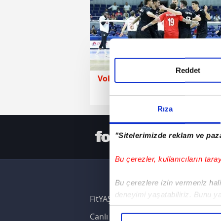
Reddet
Voleybol
21 Eylül 2025 |
Rıza
HER YERD
"Sitelerimizde reklam ve paza
Bu çerezler, kullanıcıların tara
Bu çerezlere izin vermeniz halin
deneyimi yaşatabiliriz. Bunu y
FitYAŞA
içerikleri sunabilmek adına el
Canlı Skor
noktasında tek gelir kalemimiz 