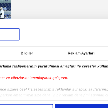
 Pazar
Bilgiler
Reklam Ayarları
E!
rlama faaliyetlerinin yürütülmesi amaçları ile çerezler kullan
iPhone
Android
iPad
Facebook
X
NSosyal
yıcı ve cihazlarını tanımlayarak çalışırlar.
de sizlere özel kişiselleştirilmiş reklamlar sunabilir, sayfalarım
aparken amacımızın size daha iyi bir reklam deneyimi sunmak ol
Fenerbahçe'de sürpriz ayrılık ihtimali!
Lamin
imizden gelen çabayı gösterdiğimizi ve bu noktada, reklamların ma
Devre arasında gelmişti
sonras
olduğunu sizlere hatırlatmak isteriz.