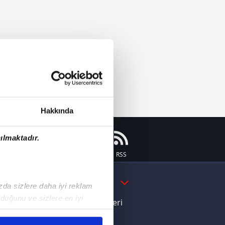
Hakkında
ılmaktadır.
Instagram
Flipboard
Youtube
RSS
DAHA FAZLA
ızda sizlere daha iyi reklam
duğunu ve sizlere en iyi
e Yamal'dan Dünya Kupası zaferi
liyetlerimizi karşılamak
ı dikkat çeken davranış