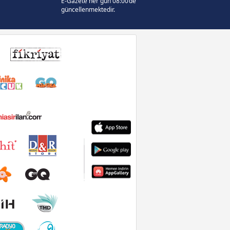
E-Gazete her gün 08:00’de
güncellenmektedir.