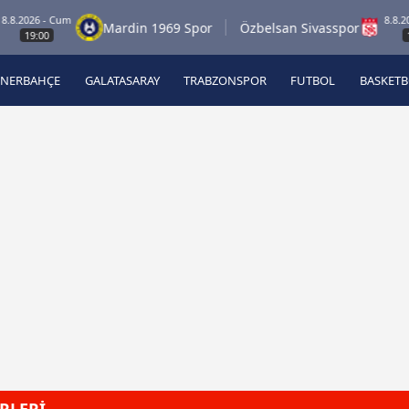
026 - Cum
8.8.2026 - 
Mardin 1969 Spor
Özbelsan Sivasspor
9:00
19:00
ENERBAHÇE
GALATASARAY
TRABZONSPOR
FUTBOL
BASKET
Beşiktaş
A
Fenerbahçe
A
Galatasaray
A
Trabzonspor
A
Futbol
A
Basketbol
Ziraat Türkiye Kupası
DİZİ
Diğer Sporlar