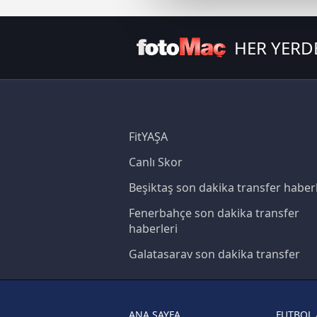
Sizlere daha iyi bir hizmet sun
çerezler vasıtasıyla çeşitli kiş
amacıyla kullanılmaktadır. Diğer
HER YERD
reklam/pazarlama faaliyetlerinin
Çerezlere ilişkin tercihlerinizi 
butonuna tıklayabilir,
Çerez Bi
FitYAŞA
6698 sayılı Kişisel Verilerin 
mevzuata uygun olarak kullanılan
Canlı Skor
Beşiktaş son dakika transfer haberl
Fenerbahçe son dakika transfer
haberleri
Galatasaray son dakika transfer
haberleri
Trabzonspor son dakika transfer
haberleri
ANA SAYFA
FUTBOL 