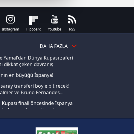
çerezler kullanılmaktadır. Bu
u hizmetlerinin sunulması
i ve sizlere yönelik
nılacaktır.
Instagram
Flipboard
Youtube
RSS
kin detaylı bilgi için Ayarlar
DAHA FAZLA
e Yamal'dan Dünya Kupası zaferi
ak ve sitemizde ilgili
ı dikkat çeken davranış
nın en büyüğü İspanya!
saray transferi böyle bitirecek!
almer ve Bruno Fernandes...
Kupası finali öncesinde İspanya
sinde can sıkan gelişme!
FIFA Dünya Kupası'nı kazanana
yonluk yüzüğü verilecek