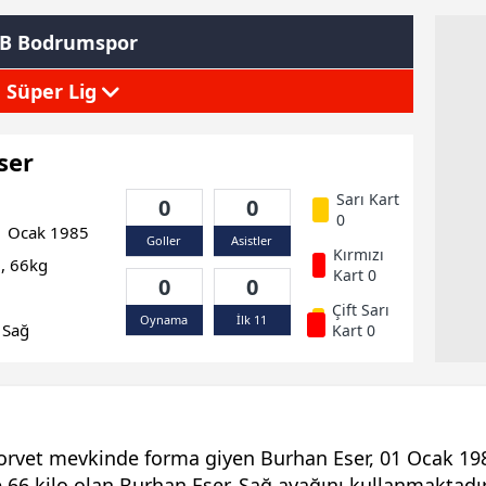
B Bodrumspor
Süper Lig
ser
Sarı Kart
0
0
0
 Ocak 1985
Goller
Asistler
Kırmızı
, 66kg
Kart 0
0
0
Çift Sarı
Oynama
İlk 11
Sağ
Kart 0
rvet mevkinde forma giyen Burhan Eser, 01 Ocak 198
 66 kilo olan Burhan Eser, Sağ ayağını kullanmaktadır