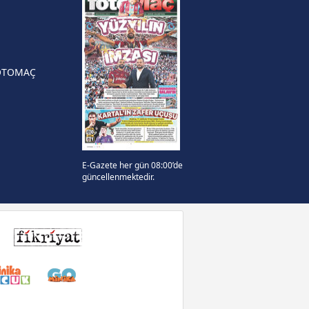
n Crespo, Meksika Ligi
rinden Atlas'ın yeni teknik
örü oldu
OTOMAÇ
E-Gazete her gün 08:00’de
güncellenmektedir.