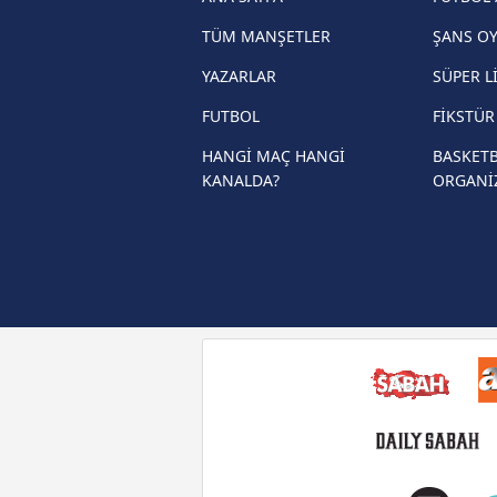
Trendyol Süper Lig haberleri
TÜM MANŞETLER
ŞANS O
Ziraat Türkiye Kupası haberleri
YAZARLAR
SÜPER L
UEFA Şampiyonlar Ligi haberleri
FUTBOL
FİKSTÜ
UEFA Avrupa Ligi haberleri
HANGİ MAÇ HANGİ
BASKETB
KANALDA?
ORGANİ
UEFA Konferans Ligi haberleri