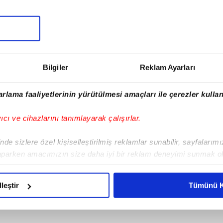
Bilgiler
Reklam Ayarları
rlama faaliyetlerinin yürütülmesi amaçları ile çerezler kullan
yıcı ve cihazlarını tanımlayarak çalışırlar.
de sizlere özel kişiselleştirilmiş reklamlar sunabilir, sayfalarım
aparken amacımızın size daha iyi bir reklam deneyimi sunmak ol
imizden gelen çabayı gösterdiğimizi ve bu noktada, reklamların ma
olduğunu sizlere hatırlatmak isteriz.
lleştir
Tümünü K
çerezlere izin vermedikleri takdirde, kullanıcılara hedefli reklaml