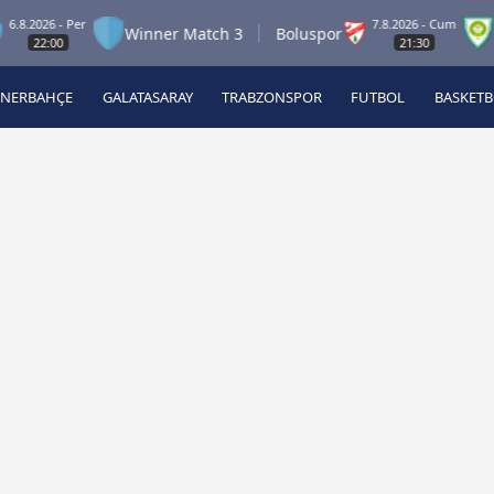
26 - Per
7.8.2026 - Cum
Winner Match 3
Boluspor
Manis
:00
21:30
ENERBAHÇE
GALATASARAY
TRABZONSPOR
FUTBOL
BASKET
Beşiktaş
A
Fenerbahçe
A
Galatasaray
A
Trabzonspor
A
Futbol
A
Basketbol
Ziraat Türkiye Kupası
DİZİ
Diğer Sporlar