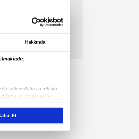
Hakkında
ılmaktadır.
ızda sizlere daha iyi reklam
duğunu ve sizlere en iyi
liyetlerimizi karşılamak
abul Et
ar gösterilmeyecektir."