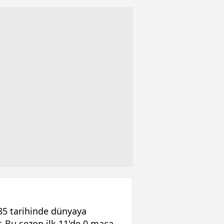
5 tarihinde dünyaya
. Bu sezon ilk 11'de 0 maça