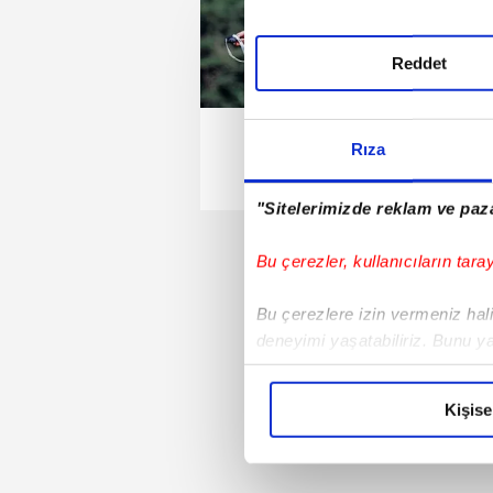
Reddet
Rıza
"Sitelerimizde reklam ve paza
Bu çerezler, kullanıcıların tara
Bu çerezlere izin vermeniz halin
deneyimi yaşatabiliriz. Bunu y
içerikleri sunabilmek adına el
noktasında tek gelir kalemimiz 
Kişise
Her halükârda, kullanıcılar, bu 