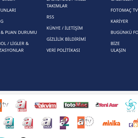
Herna
TAKIMLAR
basından gündem olan manşetler!
YUNLARI
FOTOMAÇ TV
ekiple
RSS
Beşiktaş'ın UEFA Avrupa Ligi'nde 3. Ön
direkt
İG
KARİYER
Eleme Turu muhtemel rakipleri belli oldu!
KÜNYE / İLETİŞİM
R & PUAN DURUMU
BUGÜNKÜ F
GİZLİLİK BİLDİRİMİ
OL / LİGLER &
BİZE
ZASYONLAR
VERİ POLİTİKASI
ULAŞIN