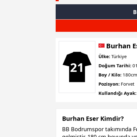
B
Burhan E
Ülke:
Türkiye
21
Doğum Tarihi:
01
Boy / Kilo:
180cm
Pozisyon:
Forvet
Kullandığı Ayak:
Burhan Eser Kimdir?
BB Bodrumspor takımında Fo
gelmiştir. 180 cm boyunda ve