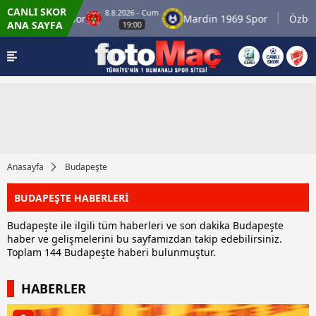
CANLI SKOR
8.8.2026 - Cum
Ümraniyespor
Mardin 1969 Spor
Özbelsan
ANA SAYFA
19:00
Anasayfa
Budapeşte
BUDAPEŞTE HABERLERİ
Budapeşte ile ilgili tüm haberleri ve son dakika Budapeşte
haber ve gelişmelerini bu sayfamızdan takip edebilirsiniz.
Toplam 144 Budapeşte haberi bulunmuştur.
HABERLER