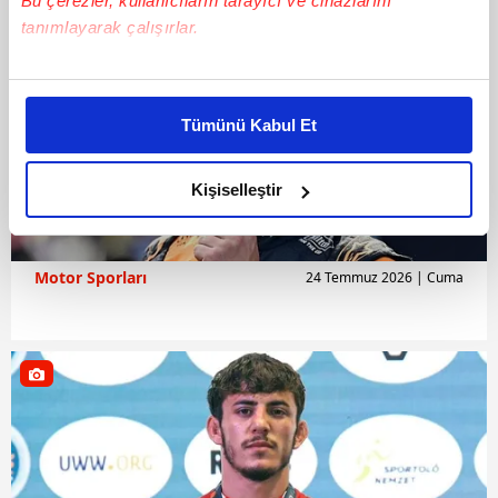
Bu çerezler, kullanıcıların tarayıcı ve cihazlarını
tanımlayarak çalışırlar.
Bu çerezlere izin vermeniz halinde sizlere özel
kişiselleştirilmiş reklamlar sunabilir, sayfalarımızda sizlere
Tümünü Kabul Et
daha iyi reklam deneyimi yaşatabiliriz. Bunu yaparken
amacımızın size daha iyi bir reklam deneyimi sunmak
olduğunu ve sizlere en iyi içerikleri sunabilmek adına
Kişiselleştir
elimizden gelen çabayı gösterdiğimizi ve bu noktada,
reklamların maliyetlerimizi karşılamak noktasında tek gelir
kalemimiz olduğunu sizlere hatırlatmak isteriz.
Motor Sporları
24 Temmuz 2026 | Cuma
Her halükârda, kullanıcılar, bu çerezlere izin vermedikleri
takdirde, kullanıcılara hedefli reklamlar
gösterilmeyecektir."
Sizlere daha iyi bir hizmet sunabilmek için İnternet
Sitemizde kendimize ve üçüncü kişilere ait çerezler
kullanılmaktadır. Bu çerezler vasıtasıyla çeşitli kişisel