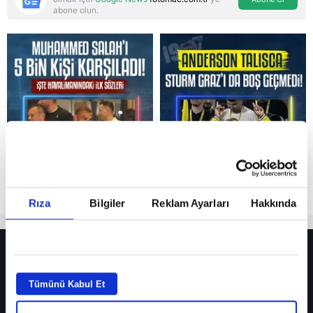
abone olun.
Reddet
Rıza
Bilgiler
Reklam Ayarları
Hakkında
HER YERDE!
Fenerbahçe’de sürpriz ayrılık ihtimali! Devre arasında gelmişti
Tümünü Kabul Et
Fenerbahçe’nin yeni transferi Mason Greenwood için olay sözler!