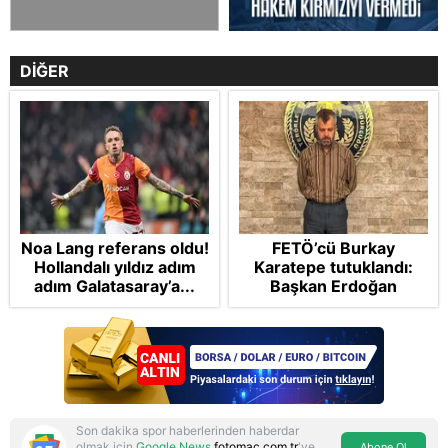
DİĞER
Noa Lang referans oldu!
FETÖ’cü Burkay
Hollandalı yıldız adım
Karatepe tutuklandı:
adım Galatasaray’a...
Başkan Erdoğan
şikayetçi oldu! 5 suçtan
dava talebi
Son dakika spor haberlerinden haberdar
olmak için
Google News
fotomac.com.tr
'ye
Abone Ol