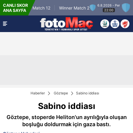
CANLI SKOR
r
6.8.2026 - Per
Winner Match 12
Winner Match 2
Winn
ANA SAYFA
22:00
Haberler
Göztepe
Sabino iddiası
Sabino iddiası
Göztepe, stoperde Heliton'un ayrılığıyla oluşan
boşluğu doldurmak için gaza bastı.