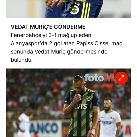
Metnimizi
ziyaret edebilirsiniz.
6698 sayılı Kişisel Verilerin Korunması Kanunu uyarınca
VEDAT MURİÇ'E GÖNDERME
hazırlanmış Aydınlatma Metnimizi okumak ve sitemizde
ilgili mevzuata uygun olarak kullanılan çerezlerle ilgili bilgi
Fenerbahçe'yi 3-1 mağlup eden
almak için lütfen
tıklayınız
.
Alanyaspor'da 2 gol atan Papiss Cisse, maç
sonunda Vedat Muriç göndermesinde
bulundu.