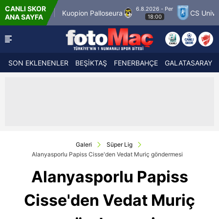
CANLI SKOR
6.8.2026 - Per
Kuopion Palloseura
CS Universitatea Craiov
ANA SAYFA
18:00
SON EKLENENLER
BEŞİKTAŞ
FENERBAHÇE
GALATASARAY
Galeri
Süper Lig
Alanyasporlu Papiss Cisse'den Vedat Muriç göndermesi
Alanyasporlu Papiss
Cisse'den Vedat Muriç