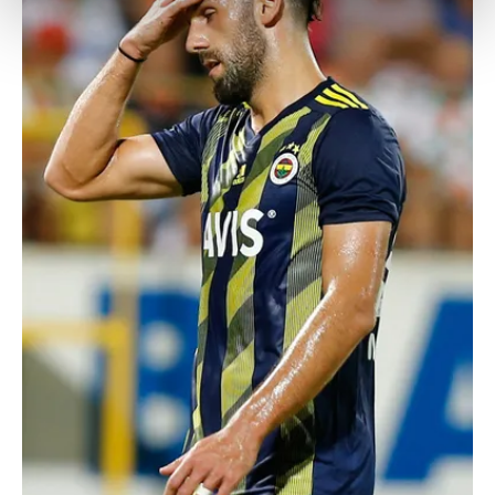
kalemimiz olduğunu sizlere hatırlatmak isteriz.
Her halükârda, kullanıcılar, bu çerezlere izin vermedikleri
takdirde, kullanıcılara hedefli reklamlar
gösterilmeyecektir."
Sizlere daha iyi bir hizmet sunabilmek için İnternet
Sitemizde kendimize ve üçüncü kişilere ait çerezler
kullanılmaktadır. Bu çerezler vasıtasıyla çeşitli kişisel
verileriniz işlenmekte olup gerekli olan çerezler bilgi
toplumu hizmetlerinin sunulması amacıyla
kullanılmaktadır. Diğer çerezler, sitemizin daha işlevsel
kılınması ve kişiselleştirilmesi ve sizlere yönelik
reklam/pazarlama faaliyetlerinin yapılması, amaçlarıyla
sınırlı olarak açık rızanız dahilinde kullanılacaktır.
Çerezlere ilişkin tercihlerinizi aşağıda yer alan panel
vasıtasıyla belirleyebilirsiniz. Çerezlere ilişkin detaylı bilgi
için Ayarlar butonuna tıklayabilir,
Çerez Bilgilendirme