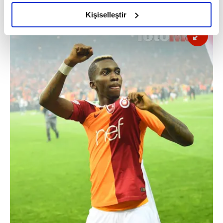
amacımızın size daha iyi bir reklam deneyimi sunmak
bizim yanımızda oldukları için" dedi.
olduğunu ve sizlere en iyi içerikleri sunabilmek adına
Kişiselleştir
elimizden gelen çabayı gösterdiğimizi ve bu noktada,
reklamların maliyetlerimizi karşılamak noktasında tek gelir
kalemimiz olduğunu sizlere hatırlatmak isteriz.
Her halükârda, kullanıcılar, bu çerezlere izin vermedikleri
takdirde, kullanıcılara hedefli reklamlar
gösterilmeyecektir."
Sizlere daha iyi bir hizmet sunabilmek için İnternet
Sitemizde kendimize ve üçüncü kişilere ait çerezler
kullanılmaktadır. Bu çerezler vasıtasıyla çeşitli kişisel
verileriniz işlenmekte olup gerekli olan çerezler bilgi
toplumu hizmetlerinin sunulması amacıyla
kullanılmaktadır. Diğer çerezler, sitemizin daha işlevsel
kılınması ve kişiselleştirilmesi ve sizlere yönelik
reklam/pazarlama faaliyetlerinin yapılması, amaçlarıyla
sınırlı olarak açık rızanız dahilinde kullanılacaktır.