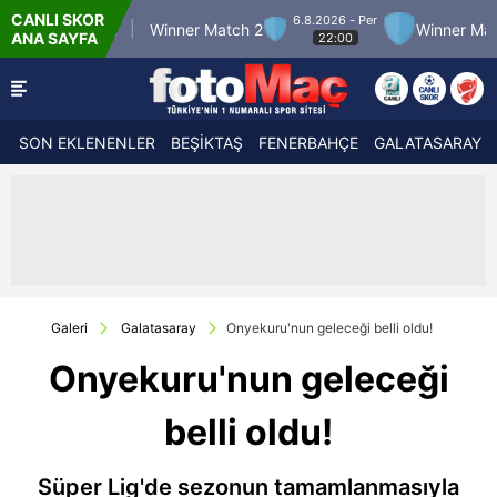
CANLI SKOR
6.8.2026 - Per
h 12
Winner Match 2
Winner Match 3
Bo
ANA SAYFA
22:00
SON EKLENENLER
BEŞİKTAŞ
FENERBAHÇE
GALATASARAY
Galeri
Galatasaray
Onyekuru'nun geleceği belli oldu!
Onyekuru'nun geleceği
belli oldu!
Süper Lig'de sezonun tamamlanmasıyla