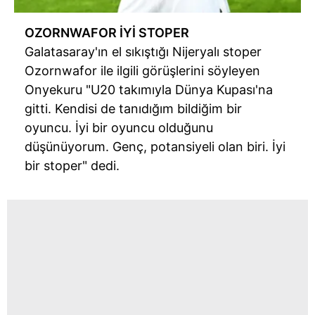
Çerezlere ilişkin tercihlerinizi aşağıda yer alan panel
OZORNWAFOR İYİ STOPER
vasıtasıyla belirleyebilirsiniz. Çerezlere ilişkin detaylı bilgi
Galatasaray'ın el sıkıştığı Nijeryalı stoper
için Ayarlar butonuna tıklayabilir,
Çerez Bilgilendirme
Ozornwafor ile ilgili görüşlerini söyleyen
Metnimizi
ziyaret edebilirsiniz.
Onyekuru "U20 takımıyla Dünya Kupası'na
gitti. Kendisi de tanıdığım bildiğim bir
6698 sayılı Kişisel Verilerin Korunması Kanunu uyarınca
hazırlanmış Aydınlatma Metnimizi okumak ve sitemizde
oyuncu. İyi bir oyuncu olduğunu
ilgili mevzuata uygun olarak kullanılan çerezlerle ilgili bilgi
düşünüyorum. Genç, potansiyeli olan biri. İyi
almak için lütfen
tıklayınız
.
bir stoper" dedi.