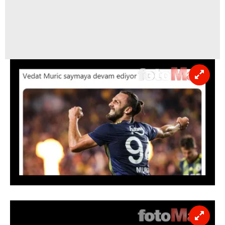
kullanılmaktadır. Diğer çerezler, sitemizin daha işlevsel
kılınması ve kişiselleştirilmesi ve sizlere yönelik
reklam/pazarlama faaliyetlerinin yapılması, amaçlarıyla
sınırlı olarak açık rızanız dahilinde kullanılacaktır.
Çerezlere ilişkin tercihlerinizi aşağıda yer alan panel
vasıtasıyla belirleyebilirsiniz. Çerezlere ilişkin detaylı bilgi
için Ayarlar butonuna tıklayabilir,
Çerez Bilgilendirme
Metnimizi
ziyaret edebilirsiniz.
6698 sayılı Kişisel Verilerin Korunması Kanunu uyarınca
hazırlanmış Aydınlatma Metnimizi okumak ve sitemizde
ilgili mevzuata uygun olarak kullanılan çerezlerle ilgili bilgi
almak için lütfen
tıklayınız
.