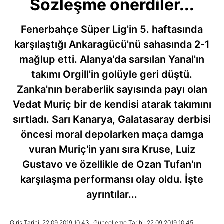
Sözleşme önerdiler...
Fenerbahçe Süper Lig'in 5. haftasında
karşılaştığı Ankaragücü'nü sahasında 2-1
mağlup etti. Alanya'da sarsılan Yanal'ın
takımı Orgill'in golüyle geri düştü.
Zanka'nın beraberlik sayısında payı olan
Vedat Muriç bir de kendisi atarak takımını
sırtladı. Sarı Kanarya, Galatasaray derbisi
öncesi moral depolarken maça damga
vuran Muriç'in yanı sıra Kruse, Luiz
Gustavo ve özellikle de Ozan Tufan'ın
karşılaşma performansı olay oldu. İşte
ayrıntılar...
Giriş Tarihi: 22.09.2019 10:43
Güncelleme Tarihi: 22.09.2019 10:45