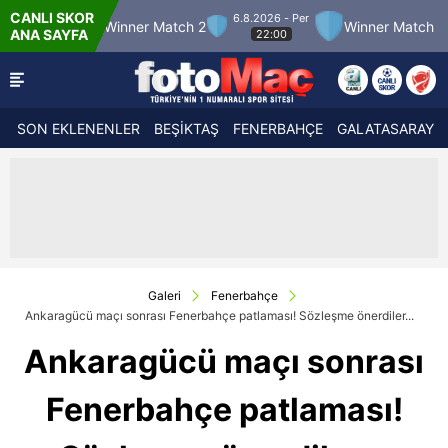
CANLI SKOR
6.8.2026 - Per
Winner Match 2
Winner Match 3
Bolusp
ANA SAYFA
22:00
SON EKLENENLER
BEŞİKTAŞ
FENERBAHÇE
GALATASARAY
Galeri
Fenerbahçe
Ankaragücü maçı sonrası Fenerbahçe patlaması! Sözleşme önerdiler...
Ankaragücü maçı sonrası
Fenerbahçe patlaması!