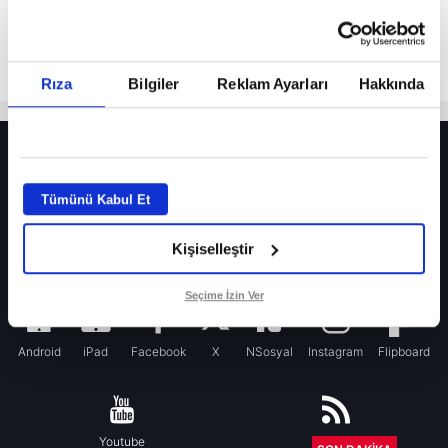
Rıza
Bilgiler
Reklam Ayarları
Hakkında
HER YERDE!
Fenerbahçe’de sürpriz ayrılık ihtimali! Devre arasında gelmişti
Tümünü Kabul Et
Fenerbahçe’nin yeni transferi Mason Greenwood için olay sözler!
Kişiselleştir
Galatasaray’da rota yeniden Thiago Almada!
iPhone
Seçime İzin Ver
Android
iPad
Facebook
X
NSosyal
Instagram
Flipboard
Youtube
RSS