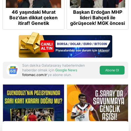
46 yaşındaki Murat
Başkan Erdoğan MHP
Boz'dan dikkat çeken
lideri Bahçeli ile
itiraf! Genetik
görüşecek! MGK öncesi
korkusunu açıkladı
sürpriz zirve: Çerçeve
Yasa teklifi gündemde
Son dakika Galatasaray haberlerinden
haberdar olmak için
Google News
Abone Ol
fotomac.com.tr
'ye abone olun.
Reddet