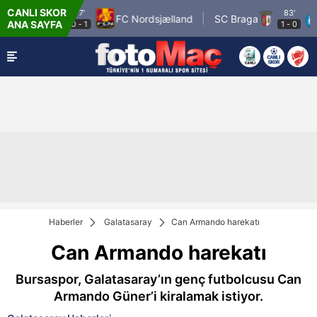
CANLI SKOR
77'
83'
eykjavik
FC Nordsjælland
SC Braga
F
ANA SAYFA
0
-
1
1
-
0
Haberler
Galatasaray
Can Armando harekatı
Can Armando harekatı
Bursaspor, Galatasaray’ın genç futbolcusu Can
Armando Güner’i kiralamak istiyor.