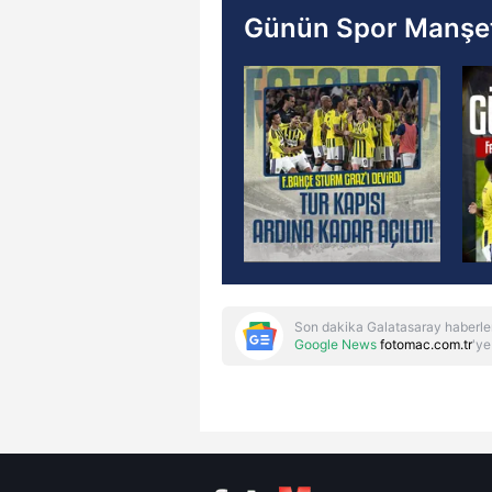
Günün Spor Manşet
Son dakika Galatasaray haberle
Google News
fotomac.com.tr
'ye