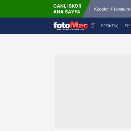
CANLI SKOR
6.8.2026 - Per
6.8.2
Winner Match 12
Kuopion Palloseura
ANA SAYFA
16:00
BEŞİKTAŞ
FE