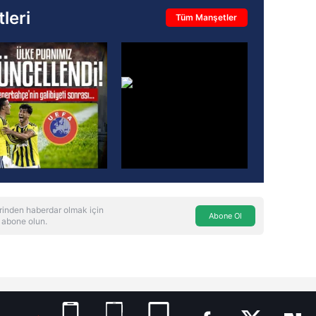
leri
Tüm Manşetler
rinden haberdar olmak için
Abone Ol
 abone olun.