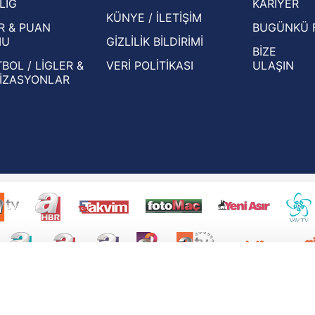
LİG
KARİYER
KÜNYE / İLETİŞİM
R & PUAN
BUGÜNKÜ 
MU
GİZLİLİK BİLDİRİMİ
BİZE
BOL / LİGLER &
VERİ POLİTİKASI
ULAŞIN
İZASYONLAR