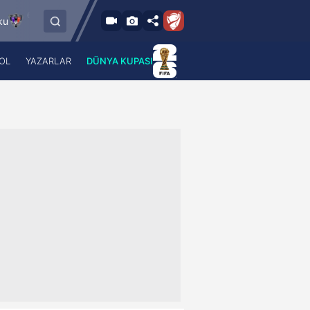
8.2026 - Per
6.8.2026 - Per
FC Vaduz
Jagiellonia Bialystok
18:00
19:00
OL
YAZARLAR
DÜNYA KUPASI
 Haber
A Haber Radyo
 Spor
A Spor Radyo
TV
A News Radio
2TV
Radyo Turkuvaz
para
Turkuvaz Romantik
Turkuvaz Efsane
Vav Tv
Radyo Soft
Radyo Energy
Turkuvaz Anadolu