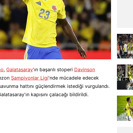
mo
,
Galatasaray
'ın başarılı stoperi
Davinson
 sezon
Şampiyonlar Ligi
'nde mücadele edecek
avunma hattını güçlendirmek istediği vurgulandı.
alatasaray'ın kapısını çalacağı bildirildi.