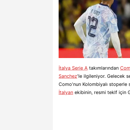
İtalya Serie A
takımlarından
Co
Sanchez
'le ilgileniyor. Gelecek
Como'nun Kolombiyalı stoperle s
İtalyan
ekibinin, resmi teklf için G