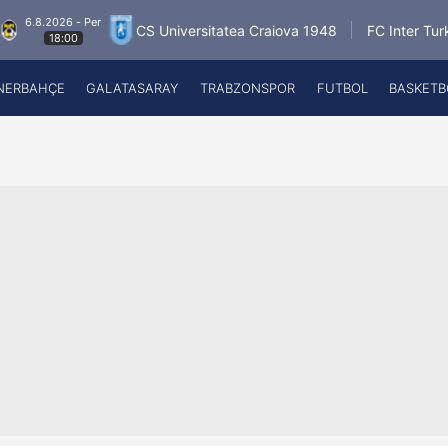
026 - Per
6.
CS Universitatea Craiova 1948
FC Inter Turku
18:00
NERBAHÇE
GALATASARAY
TRABZONSPOR
FUTBOL
BASKETB
Beşiktaş
A
Fenerbahçe
A
Galatasaray
A
Trabzonspor
A
Futbol
A
Basketbol
Ziraat Türkiye Kupası
DİZİ
Diğer Sporlar