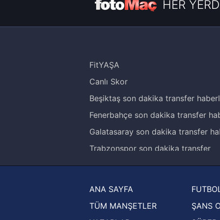
HER YERD
FitYAŞA
Canlı Skor
Beşiktaş son dakika transfer haberl
Fenerbahçe son dakika transfer hab
Galatasaray son dakika transfer ha
Trabzonspor son dakika transfer
haberleri
Trendyol Süper Lig haberleri
ANA SAYFA
FUTBOL
Ziraat Türkiye Kupası haberleri
TÜM MANŞETLER
ŞANS 
UEFA Şampiyonlar Ligi haberleri