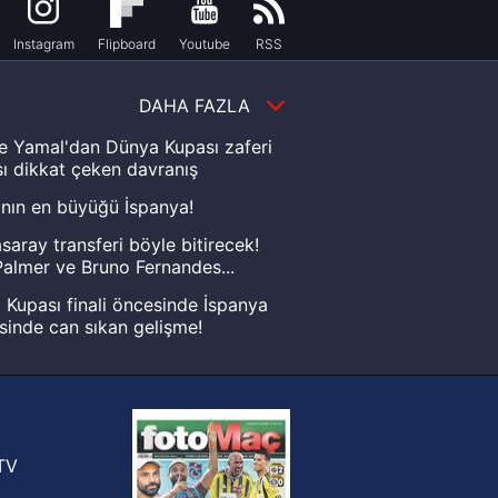
Instagram
Flipboard
Youtube
RSS
DAHA FAZLA
e Yamal'dan Dünya Kupası zaferi
ı dikkat çeken davranış
nın en büyüğü İspanya!
saray transferi böyle bitirecek!
almer ve Bruno Fernandes...
Kupası finali öncesinde İspanya
sinde can sıkan gelişme!
FIFA Dünya Kupası'nı kazanana
yonluk yüzüğü verilecek
n Crespo, Meksika Ligi
rinden Atlas'ın yeni teknik direktörü
TV