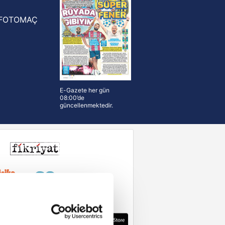
FOTOMAÇ
E-Gazete her gün
08:00’de
güncellenmektedir.