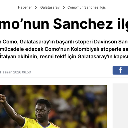
Haberler
Galatasaray
Como’nun Sanchez ilgisi
mo’nun Sanchez ilg
n Como, Galatasaray'ın başarılı stoperi Davinson San
 mücadele edecek Como'nun Kolombiyalı stoperle s
İtalyan ekibinin, resmi teklf için Galatasaray'ın kapısın
4 Haziran 2026 06:50