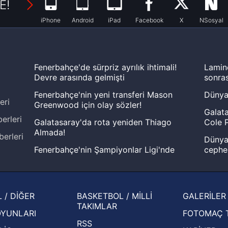
E!
iPhone
Android
iPad
Facebook
X
NSosyal
Fenerbahçe'de sürpriz ayrılık ihtimali!
Lamin
Devre arasında gelmişti
sonras
Fenerbahçe'nin yeni transferi Mason
Dünya
eri
Greenwood için olay sözler!
Galata
erleri
Galatasaray'da rota yeniden Thiago
Cole P
Almada!
berleri
Dünya 
Fenerbahçe'nin Şampiyonlar Ligi'nde
cephe
muhtemel rakibi belli oldu! Gornik
2026 
Zabrze'yi elerlerse...
şampi
İspanya-Arjantin finalinin ardından dış
Herna
 / DİĞER
BASKETBOL / MİLLİ
GALERİLER
basından gündem olan manşetler!
ekiple
TAKIMLAR
OYUNLARI
FOTOMAÇ 
Beşiktaş'ın UEFA Avrupa Ligi'nde 3. Ön
oldu
RSS
Eleme Turu muhtemel rakipleri belli oldu!