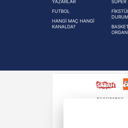
YAZARLAR
SÜPER 
UEFA Avrupa Ligi haberleri
FUTBOL
FİKSTÜ
UEFA Konferans Ligi haberleri
DURU
HANGİ MAÇ HANGİ
KANALDA?
BASKET
ORGAN
Reddet