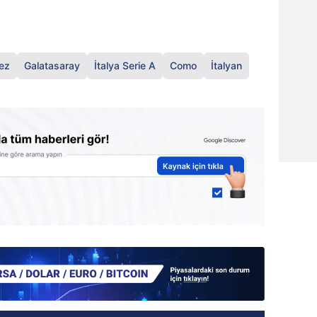
ez
Galatasaray
İtalya Serie A
Como
İtalyan