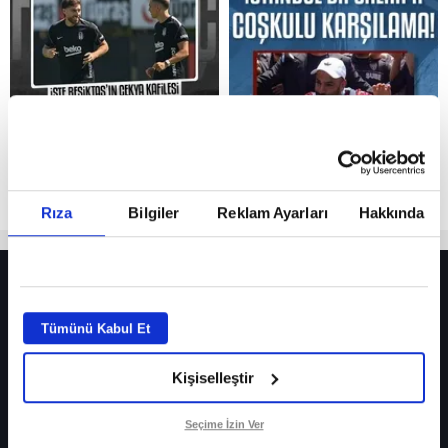
Reddet
Rıza
Bilgiler
Reklam Ayarları
Hakkında
HER YERDE!
Fenerbahçe’de sürpriz ayrılık ihtimali! Devre arasında gelmişti
Tümünü Kabul Et
Fenerbahçe’nin yeni transferi Mason Greenwood için olay sözler!
Kişiselleştir
Galatasaray’da rota yeniden Thiago Almada!
iPhone
Seçime İzin Ver