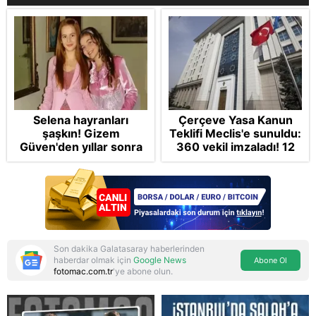
Selena hayranları
Çerçeve Yasa Kanun
şaşkın! Gizem
Teklifi Meclis'e sunuldu:
Güven'den yıllar sonra
360 vekil imzaladı! 12
gelen Cansu Demirci
maddede tüm detaylar
itirafı! "Konuşmuyoruz"
Takvim'de: Silah
bırakmada tespit ve
teyit MGK'da
Son dakika Galatasaray haberlerinden
haberdar olmak için
Google News
Abone Ol
fotomac.com.tr
'ye abone olun.