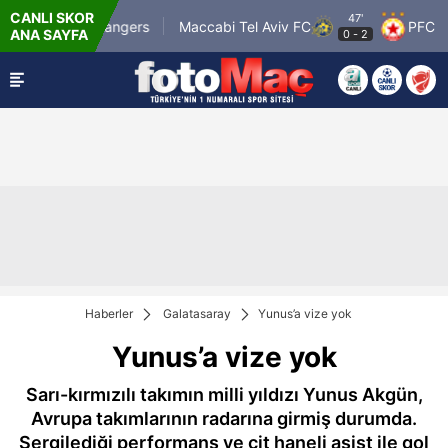
CANLI SKOR
47'
Glasgow Rangers
Maccabi Tel Aviv FC
PFC CSKA
ANA SAYFA
0
-
2
Haberler
Galatasaray
Yunus’a vize yok
Yunus’a vize yok
Sarı-kırmızılı takımın milli yıldızı Yunus Akgün,
Avrupa takımlarının radarına girmiş durumda.
Sergilediği performans ve çit haneli asist ile gol