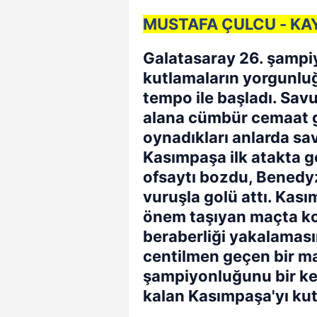
MUSTAFA ÇULCU - KA
Galatasaray 26. şamp
kutlamaların yorgunluğu
tempo ile başladı. Sav
alana cümbür cemaat gi
oynadıkları anlarda sa
Kasımpaşa ilk atakta 
ofsaytı bozdu, Benedyz
vuruşla golü attı. Kas
önem taşıyan maçta kon
beraberliği yakalamasın
centilmen geçen bir ma
şampiyonluğunu bir kez
kalan Kasımpaşa'yı kut