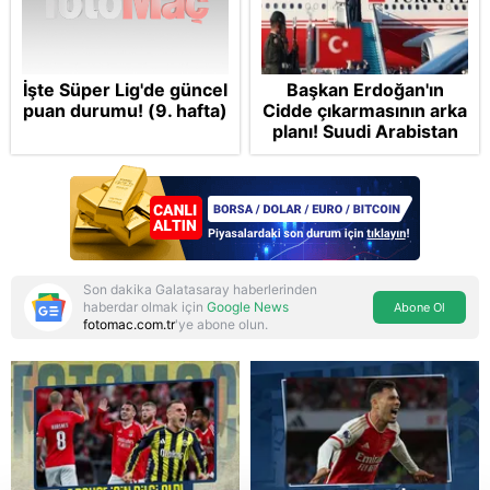
İşte Süper Lig'de güncel
Başkan Erdoğan'ın
puan durumu! (9. hafta)
Cidde çıkarmasının arka
planı! Suudi Arabistan
ve Pakistan'la üçlü ortak
savunma anlaşması:
"Islamic NATO"
manşetleri
Son dakika Galatasaray haberlerinden
haberdar olmak için
Google News
Abone Ol
fotomac.com.tr
'ye abone olun.
Reddet