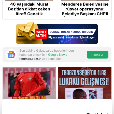
46 yaşındaki Murat
Menderes Belediyesine
Boz'dan dikkat çeken
rüşvet operasyonu:
itiraf! Genetik
Belediye Başkanı CHP'li
korkusunu açıkladı
İlkay Çiçek tutuklandı
Son dakika Galatasaray haberlerinden
haberdar olmak için
Google News
Abone Ol
fotomac.com.tr
'ye abone olun.
Reddet