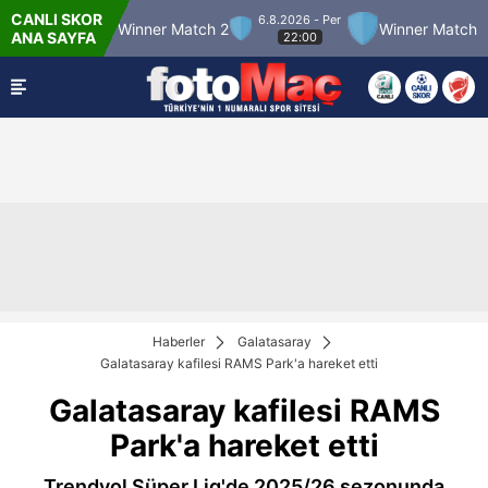
CANLI SKOR
6.8.2026 - Per
tch 12
Winner Match 2
Winner Match 3
ANA SAYFA
22:00
Haberler
Galatasaray
Galatasaray kafilesi RAMS Park'a hareket etti
Galatasaray kafilesi RAMS
Park'a hareket etti
Trendyol Süper Lig'de 2025/26 sezonunda