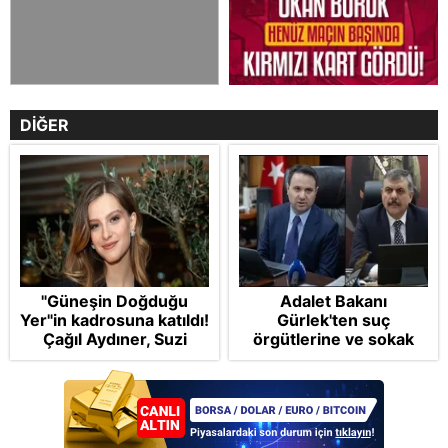
DİĞER
"Güneşin Doğduğu
Adalet Bakanı
Yer"in kadrosuna katıldı!
Gürlek'ten suç
Çağıl Aydıner, Suzi
örgütlerine ve sokak
karakteriyle geliyor
çetelerine net mesaj:
"Devlet tepenize
binecek"