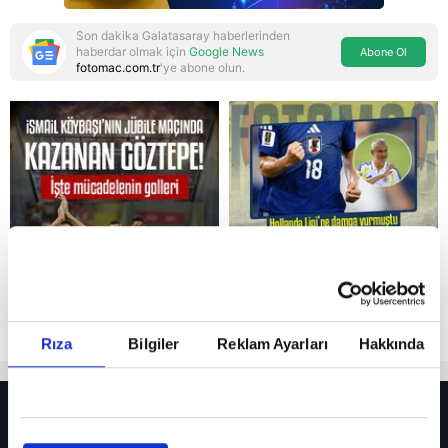
Son dakika Galatasaray haberlerinden
haberdar olmak için
Google News
Abone Ol
fotomac.com.tr
'ye abone olun.
Reddet
Rıza
Bilgiler
Reklam Ayarları
Hakkında
HER YERDE!