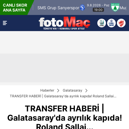
CANLI SKOR
9.8.2026 - Paz
aragümrük
SMS Grup Sarıyerspor
Muğlaspor
ANA SAYFA
19:00
Haberler
Galatasaray
TRANSFER HABERİ | Galatasaray'da ayrılık kapıda! Roland Sallai...
TRANSFER HABERİ |
Galatasaray'da ayrılık kapıda!
Roland Sallai...