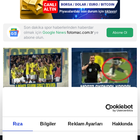
Son dakika spor haberlerinden haberdar
olmak için
Google News
fotomac.com.tr
'ye
Abone Ol
abone olun.
Reddet
Rıza
Bilgiler
Reklam Ayarları
Hakkında