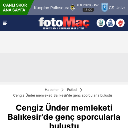
CANLI SKOR
6.8.2026 - Per
r Match 12
Kuopion Palloseura
CS Universit
ANA SAYFA
18:00
Haberler
Futbol
Cengiz Ünder memleketi Balıkesir'de genç sporcularla buluştu
Cengiz Ünder memleketi
Balıkesir'de genç sporcularla
buluştu