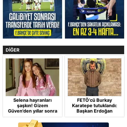
DİĞER
Selena hayranları
FETÖ’cü Burkay
şaşkın! Gizem
Karatepe tutuklandı:
Güven'den yıllar sonra
Başkan Erdoğan
gelen Cansu Demirci
şikayetçi oldu! 5 suçtan
itirafı! "Konuşmuyoruz"
dava talebi