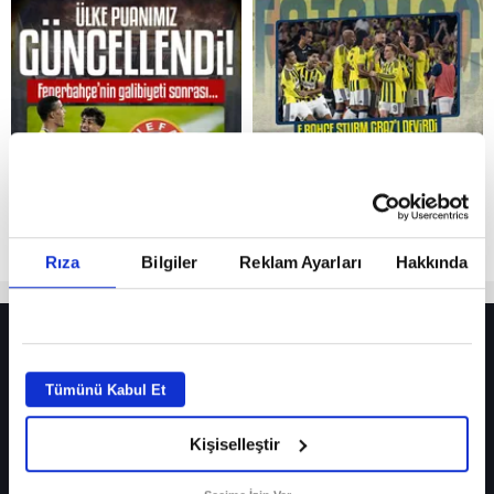
Reddet
Rıza
Bilgiler
Reklam Ayarları
Hakkında
HER YERDE!
Fenerbahçe’de sürpriz ayrılık ihtimali! Devre arasında gelmişti
Tümünü Kabul Et
Fenerbahçe’nin yeni transferi Mason Greenwood için olay sözler!
Kişiselleştir
Galatasaray’da rota yeniden Thiago Almada!
iPhone