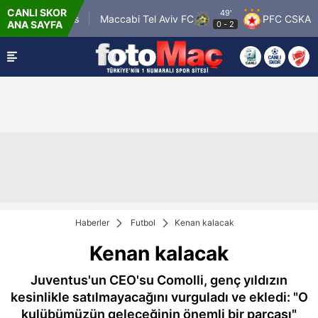
CANLI SKOR
49'
sgow Rangers
Maccabi Tel Aviv FC
PFC CSKA Sofi
ANA SAYFA
0
-
2
Haberler
Futbol
Kenan kalacak
Kenan kalacak
Juventus'un CEO'su Comolli, genç yıldızın
kesinlikle satılmayacağını vurguladı ve ekledi: "O
kulübümüzün geleceğinin önemli bir parçası"