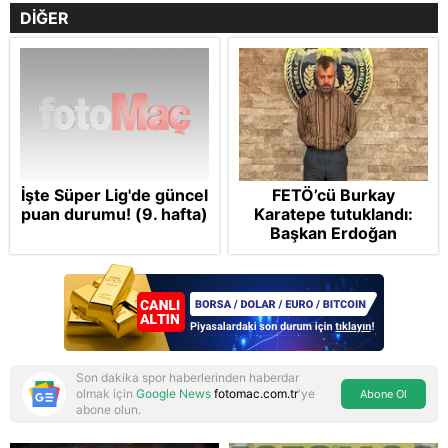
DİĞER
İşte Süper Lig'de güncel
FETÖ’cü Burkay
puan durumu! (9. hafta)
Karatepe tutuklandı:
Başkan Erdoğan
şikayetçi oldu! 5 suçtan
dava talebi
Son dakika spor haberlerinden haberdar
olmak için
Google News
fotomac.com.tr
'ye
Abone Ol
abone olun.