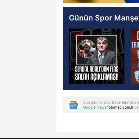
Günün Spor Manşet
Son dakika spor haberlerinden h
Google News
fotomac.com.tr
'ye