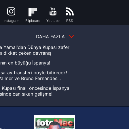
Instagram
Flipboard
Youtube
RSS
DAHA FAZLA
e Yamal'dan Dünya Kupası zaferi
ı dikkat çeken davranış
nın en büyüğü İspanya!
saray transferi böyle bitirecek!
almer ve Bruno Fernandes...
Kupası finali öncesinde İspanya
sinde can sıkan gelişme!
FIFA Dünya Kupası'nı kazanana
yonluk yüzüğü verilecek
n Crespo, Meksika Ligi
rinden Atlas'ın yeni teknik direktörü