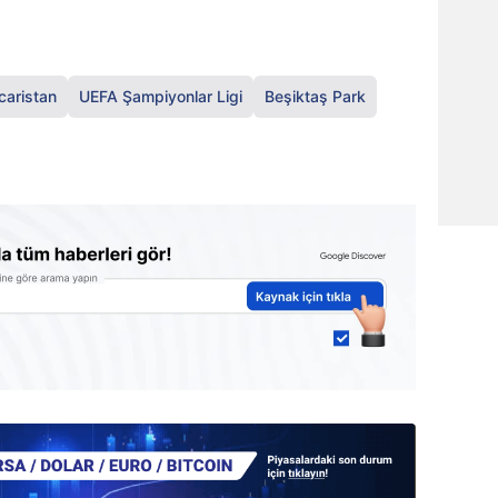
aristan
UEFA Şampiyonlar Ligi
Beşiktaş Park