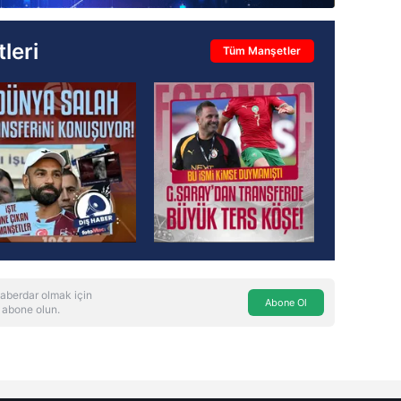
leri
Tüm Manşetler
aberdar olmak için
Abone Ol
 abone olun.