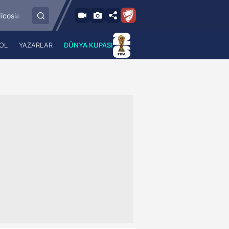
89'
a
Vilnius FK Zalgiris
HNK Hajduk Split
Riga FC
2
-
5
OL
YAZARLAR
DÜNYA KUPASI
 Haber
A Haber Radyo
 Spor
A Spor Radyo
TV
A News Radio
2TV
Radyo Turkuvaz
para
Turkuvaz Romantik
Turkuvaz Efsane
Vav Tv
Radyo Soft
Radyo Energy
Turkuvaz Anadolu