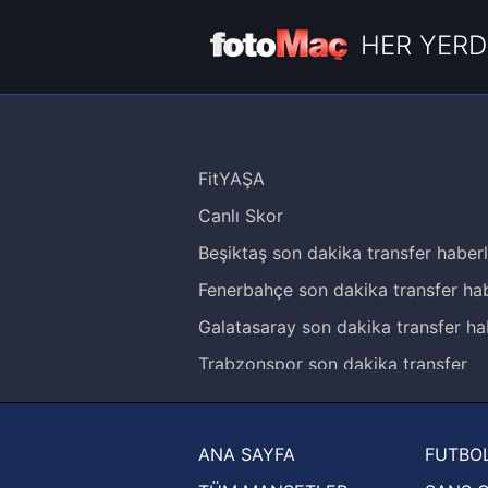
HER YERD
FitYAŞA
Canlı Skor
Beşiktaş son dakika transfer haberl
Fenerbahçe son dakika transfer hab
Galatasaray son dakika transfer ha
Trabzonspor son dakika transfer
haberleri
Trendyol Süper Lig haberleri
ANA SAYFA
FUTBOL
Ziraat Türkiye Kupası haberleri