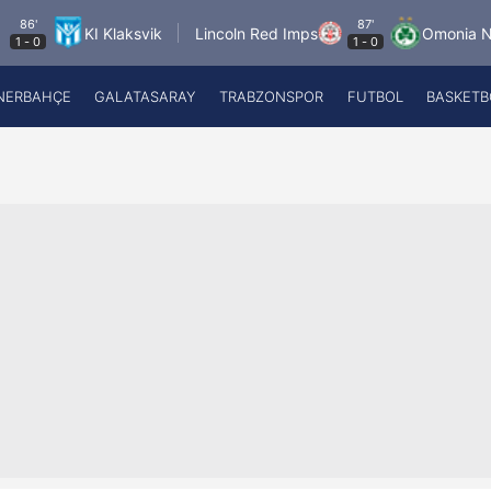
87'
KI Klaksvik
Lincoln Red Imps
Omonia Nicosi
1
-
0
NERBAHÇE
GALATASARAY
TRABZONSPOR
FUTBOL
BASKETB
Beşiktaş
A
Fenerbahçe
A
Galatasaray
A
Trabzonspor
A
Futbol
A
Basketbol
Ziraat Türkiye Kupası
DİZİ
Diğer Sporlar