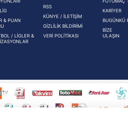
OYUNLARI
FOTOMAÇ 
Beşiktaş'ın UEFA Avrupa Ligi'nde 3. Ön
oldu
RSS
Eleme Turu muhtemel rakipleri belli oldu!
LİG
KARİYER
KÜNYE / İLETİŞİM
R & PUAN
BUGÜNKÜ 
MU
GİZLİLİK BİLDİRİMİ
BİZE
BOL / LİGLER &
VERİ POLİTİKASI
ULAŞIN
İZASYONLAR