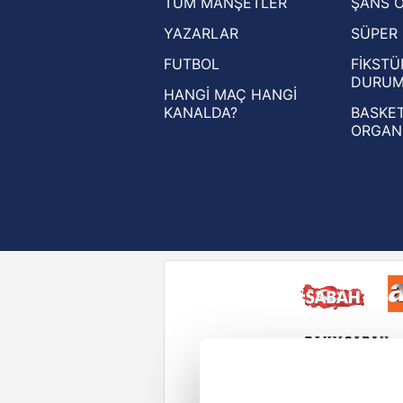
TÜM MANŞETLER
ŞANS 
UEFA Şampiyonlar Ligi haberleri
YAZARLAR
SÜPER 
UEFA Avrupa Ligi haberleri
FUTBOL
FİKSTÜ
UEFA Konferans Ligi haberleri
DURU
HANGİ MAÇ HANGİ
KANALDA?
BASKET
ORGAN
Reddet