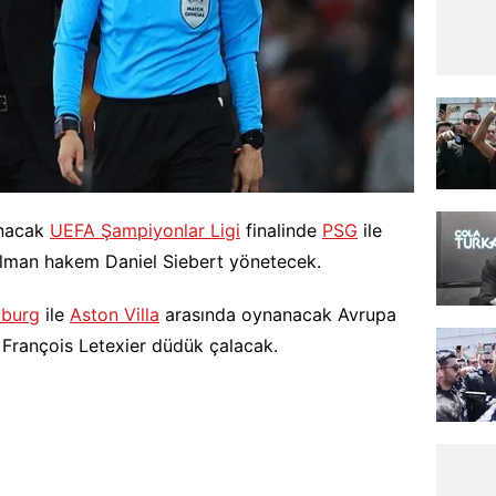
anacak
UEFA Şampiyonlar Ligi
finalinde
PSG
ile
lman hakem Daniel Siebert yönetecek.
iburg
ile
Aston Villa
arasında oynanacak Avrupa
m François Letexier düdük çalacak.