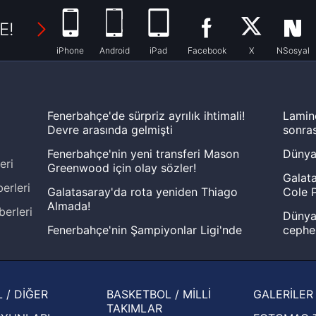
E!
iPhone
Android
iPad
Facebook
X
NSosyal
Fenerbahçe'de sürpriz ayrılık ihtimali!
Lamin
Devre arasında gelmişti
sonras
Fenerbahçe'nin yeni transferi Mason
Dünya
eri
Greenwood için olay sözler!
Galata
erleri
Galatasaray'da rota yeniden Thiago
Cole P
Almada!
berleri
Dünya 
Fenerbahçe'nin Şampiyonlar Ligi'nde
cephe
muhtemel rakibi belli oldu! Gornik
2026 
Zabrze'yi elerlerse...
şampi
İspanya-Arjantin finalinin ardından dış
Herna
 / DİĞER
BASKETBOL / MİLLİ
GALERİLER
basından gündem olan manşetler!
ekiple
TAKIMLAR