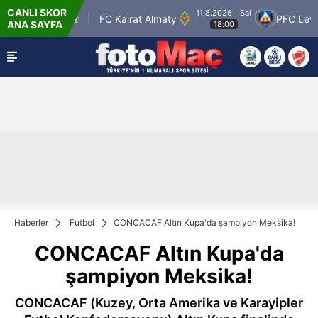
CANLI SKOR
11.8.2026 - Sal
n Petrolspor
FC Kairat Almaty
PFC Levski 
ANA SAYFA
18:00
Haberler
Futbol
CONCACAF Altın Kupa'da şampiyon Meksika!
CONCACAF Altın Kupa'da
şampiyon Meksika!
CONCACAF (Kuzey, Orta Amerika ve Karayipler