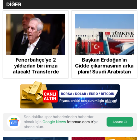
DİĞER
Fenerbahçe'ye 2
Başkan Erdoğan'ın
yıldızdan biri imza
Cidde çıkarmasının arka
atacak! Transferde
planı! Suudi Arabistan
golcü harekatı...
ve Pakistan'la Mekke
Anlaşması: "Tel Aviv için
'ölümcül ittifak"
Son dakika spor haberlerinden haberdar
olmak için
Google News
fotomac.com.tr
'ye
Abone Ol
abone olun.