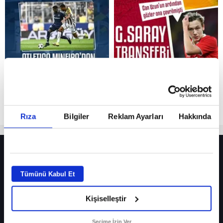
Reddet
Rıza
Bilgiler
Reklam Ayarları
Hakkında
HER YERDE!
Fenerbahçe’de sürpriz ayrılık ihtimali! Devre arasında gelmişti
Tümünü Kabul Et
Fenerbahçe’nin yeni transferi Mason Greenwood için olay sözler!
Kişiselleştir
Galatasaray’da rota yeniden Thiago Almada!
iPhone
Seçime İzin Ver