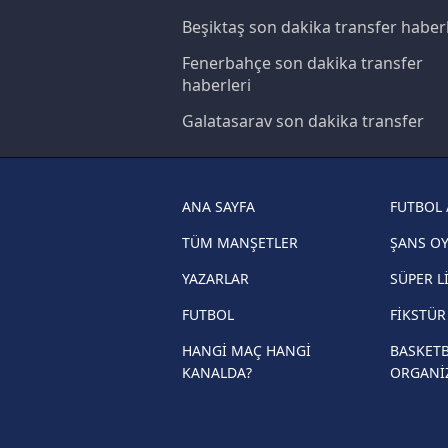
6698 sayılı Kişisel Verilerin 
Beşiktaş son dakika transfer haberl
mevzuata uygun olarak kullanılan
Fenerbahçe son dakika transfer
haberleri
Galatasaray son dakika transfer
haberleri
Trabzonspor son dakika transfer
haberleri
ANA SAYFA
FUTBOL 
Trendyol Süper Lig haberleri
TÜM MANŞETLER
ŞANS O
Ziraat Türkiye Kupası haberleri
YAZARLAR
SÜPER L
UEFA Şampiyonlar Ligi haberleri
FUTBOL
FİKSTÜ
UEFA Avrupa Ligi haberleri
HANGİ MAÇ HANGİ
BASKETB
KANALDA?
ORGANİ
UEFA Konferans Ligi haberleri