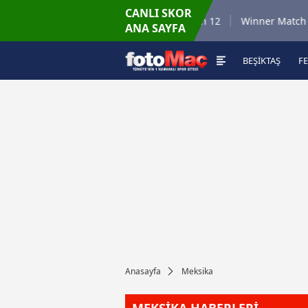
CANLI SKOR
6.8.2026 - Per
tch 35
Winner Match 12
Winner Match 2
ANA SAYFA
16:00
BEŞİKTAŞ
F
Anasayfa
Meksika