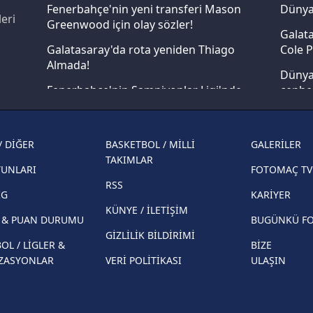
Fenerbahçe'nin yeni transferi Mason
Dünya
Korunması Kanunu uyarınca hazırlanmış Aydınlatma Metnimizi okum
eri
Greenwood için olay sözler!
Galata
 çerezlerle ilgili bilgi almak için lütfen
tıklayınız
.
Galatasaray'da rota yeniden Thiago
Cole P
Almada!
Dünya 
Fenerbahçe'nin Şampiyonlar Ligi'nde
cephe
muhtemel rakibi belli oldu! Gornik
2026 
Zabrze'yi elerlerse...
şampi
/ DİĞER
BASKETBOL / MİLLİ
GALERİLER
İspanya-Arjantin finalinin ardından dış
Herna
TAKIMLAR
basından gündem olan manşetler!
YUNLARI
FOTOMAÇ TV
ekiple
RSS
Beşiktaş'ın UEFA Avrupa Ligi'nde 3. Ön
direkt
İG
KARİYER
Eleme Turu muhtemel rakipleri belli oldu!
KÜNYE / İLETİŞİM
R & PUAN DURUMU
BUGÜNKÜ F
GİZLİLİK BİLDİRİMİ
OL / LİGLER &
BİZE
ZASYONLAR
VERİ POLİTİKASI
ULAŞIN