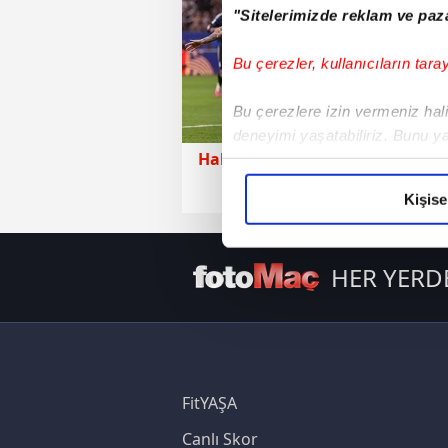
"Sitelerimizde reklam ve paza
Bu çerezler, kullanıcıların tara
Bu çerezlere izin vermeniz halin
deneyimi yaşatabiliriz. Bunu y
Haberler
14 Temmuz 2026 
içerikleri sunabilmek adına el
noktasında tek gelir kalemimiz 
Kişise
Her halükârda, kullanıcılar, bu 
HER YERD
Sizlere daha iyi bir hizmet sun
çerezler vasıtasıyla çeşitli kiş
amacıyla kullanılmaktadır. Diğer
reklam/pazarlama faaliyetlerinin
Çerezlere ilişkin tercihlerinizi 
FitYAŞA
butonuna tıklayabilir,
Çerez Bi
Canlı Skor