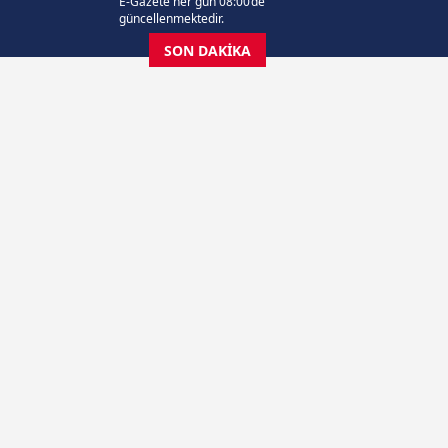
E-Gazete her gün 08:00’de
güncellenmektedir.
SON DAKİKA