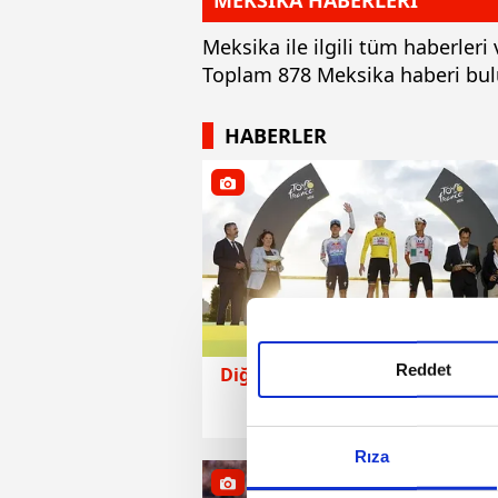
MEKSİKA HABERLERİ
Meksika ile ilgili tüm haberler
Toplam 878 Meksika haberi bu
HABERLER
Reddet
Diğer Sporlar
25 Temmuz 2026 | Cuma
Rıza