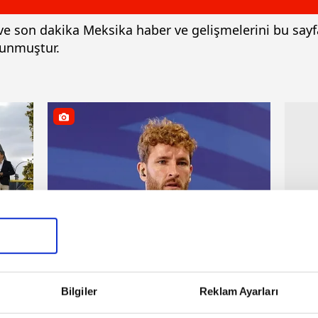
i ve son dakika Meksika haber ve gelişmelerini bu sayf
lunmuştur.
Beşiktaş
rtesi
15 Temmuz 2026 | Çarşamba
Bilgiler
Reklam Ayarları