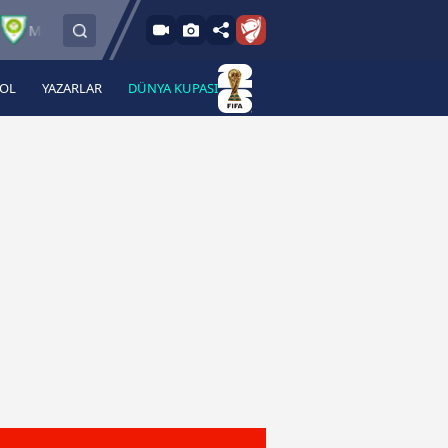
8.8.2026 - Cum
Manisa FK
Bandırmaspor
İstanbulspor
17:00
BOL
YAZARLAR
DÜNYA KUPASI
 Haber
A Haber Radyo
 Spor
A Spor Radyo
TV
A News Radio
2TV
Radyo Turkuvaz
para
Turkuvaz Romantik
Turkuvaz Efsane
Vav Tv
Radyo Soft
Radyo Energy
Turkuvaz Anadolu