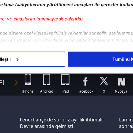
rlama faaliyetlerinin yürütülmesi amaçları ile çerezler kullan
yıcı ve cihazlarını tanımlayarak çalışırlar.
de sizlere özel kişiselleştirilmiş reklamlar sunabilir, sayfalarım
aparken amacımızın size daha iyi bir reklam deneyimi sunmak ol
Haberler
Hab
| Salı
12 Temmuz 2026 | Pazar
imizden gelen çabayı gösterdiğimizi ve bu noktada, reklamların ma
olduğunu sizlere hatırlatmak isteriz.
lleştir
Tümünü K
çerezlere izin vermedikleri takdirde, kullanıcılara hedefli reklaml
E!
abilmek için İnternet Sitemizde kendimize ve üçüncü kişilere ait 
isel verileriniz işlenmekte olup gerekli olan çerezler bilgi toplum
iPhone
Android
iPad
Facebook
X
NSosyal
 çerezler, sitemizin daha işlevsel kılınması ve kişiselleştirilmes
 yapılması, amaçlarıyla sınırlı olarak açık rızanız dahilinde kulla
aşağıda yer alan panel vasıtasıyla belirleyebilirsiniz. Çerezlere iliş
Fenerbahçe'de sürpriz ayrılık ihtimali!
Lamin
Devre arasında gelmişti
sonras
lgilendirme Metnimizi
ziyaret edebilirsiniz.