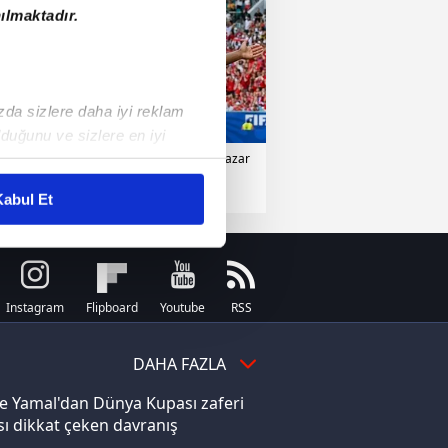
ılmaktadır.
ızda sizlere daha iyi reklam
duğunu ve sizlere en iyi
erler
12 Temmuz 2026 | Pazar
liyetlerimizi karşılamak
abul Et
ar gösterilmeyecektir."
çerezler kullanılmaktadır. Bu
u hizmetlerinin sunulması
Instagram
Flipboard
Youtube
RSS
i ve sizlere yönelik
nılacaktır.
DAHA FAZLA
kin detaylı bilgi için Ayarlar
e Yamal'dan Dünya Kupası zaferi
ı dikkat çeken davranış