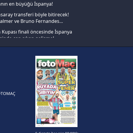
nın en büyüğü İspanya!
ak ve sitemizde ilgili
saray transferi böyle bitirecek!
almer ve Bruno Fernandes...
Kupası finali öncesinde İspanya
sinde can sıkan gelişme!
FIFA Dünya Kupası'nı kazanana
yonluk yüzüğü verilecek
n Crespo, Meksika Ligi
rinden Atlas'ın yeni teknik
örü oldu
OTOMAÇ