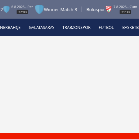
6.8.2026 - Per
7.8.2026 - Cum
Winner Match 3
Boluspor
22:00
21:30
ENERBAHÇE
GALATASARAY
TRABZONSPOR
FUTBOL
BASKET
Beşiktaş
A
Fenerbahçe
A
Galatasaray
A
Trabzonspor
A
Futbol
A
Basketbol
Ziraat Türkiye Kupası
DİZİ
Diğer Sporlar