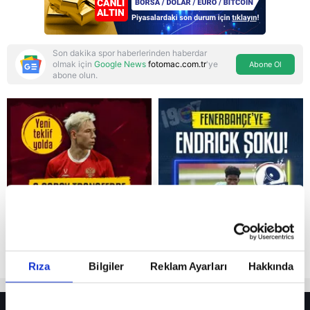
Son dakika spor haberlerinden haberdar
olmak için
Google News
fotomac.com.tr
'ye
Abone Ol
abone olun.
Reddet
Rıza
Bilgiler
Reklam Ayarları
Hakkında
HER YERDE!