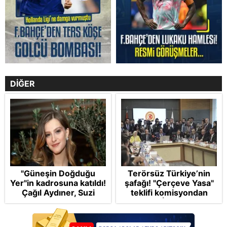
DİĞER
"Güneşin Doğduğu
Terörsüz Türkiye’nin
Yer"in kadrosuna katıldı!
şafağı! "Çerçeve Yasa"
Çağıl Aydıner, Suzi
teklifi komisyondan
karakteriyle geliyor
geçti: İP ve Yeni
Parti'den provokasyon