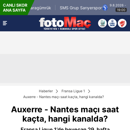
CANLI SKOR
9.8.2026 - Paz
irli.com.tr Karagümrük
SMS Grup Sarıyerspor
ANA SAYFA
19:00
Haberler
Fransa Ligue 1
Auxerre - Nantes maçı saat kaçta, hangi kanalda?
Auxerre - Nantes maçı saat
kaçta, hangi kanalda?
Fransa Ligue 1’de heyecan 29. hafta