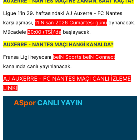
AUXERRE - NANTES MAÇI NE ZAMAN, SAAT KAÇTA?
Ligue 1'in 29. haftasındaki AJ Auxerre - FC Nantes
karşılaşması,
11 Nisan 2026 Cumartesi günü
oynanacak.
Mücadele
20:00 (TSİ)'de
başlayacak.
AUXERRE - NANTES MAÇI HANGİ KANALDA?
Fransa Ligi heyecanı
beIN Sports beIN Connect
kanalında canlı yayınlanacak.
AJ AUXERRE - FC NANTES MAÇI CANLI İZLEME
LİNKİ
ASpor
CANLI YAYIN