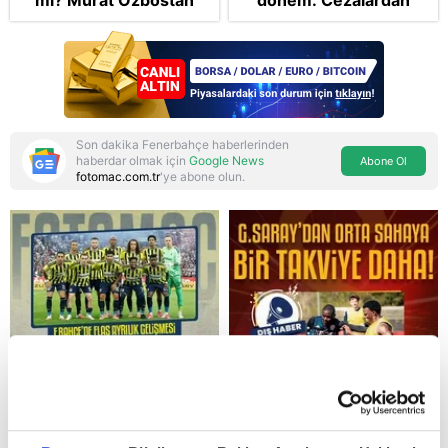
mı? Murat Özbostan
dönem: Cezalardan
analiz etti: Egoları da
bıçak satışına kadar
yönetmelisiniz
değişen 10 başlık
Son dakika Fenerbahçe haberlerinden
haberdar olmak için
Google News
Abone Ol
fotomac.com.tr
'ye abone olun.
Reddet