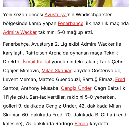
Yeni sezon öncesi
Avusturya
'nın Windischgarsten
bölgesinde kamp yapan
Fenerbahçe
, ilk hazırlık maçında
Admira Wacker
takımını 5-0 mağlup etti.
Fenerbahçe, Avusturya 2. Lig ekibi Admira Wacker ile
karşılaştı. Raiffeisen Arena'da oynanan maça Teknik
Direktör
İsmail Kartal
yönetimindeki takım; Tarık Çetin,
Ognjen Mimovic,
Milan Skriniar
, Jayden Oosterwolde,
Levent Mercan, Matteo Guendouzi, Bartuğ Elmaz,
Fred
Santos, Anthony Musaba,
Cengiz Ünder
, Çağrı Balta ilk
11'iyle çıktı. Sarı-lacivertliler, rakibini 5-0 yenerken,
golleri 9. dakikada Cengiz Ünder, 42. dakikada Milan
Skriniar, 60. dakikada Fred, 70. dakikada B. Glitia (kendi
kalesine), 75. dakikada Rodrigo
Becao
kaydetti.