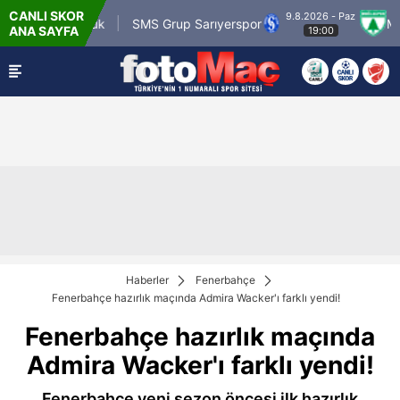
CANLI SKOR
9.8.2026 - Paz
r Karagümrük
SMS Grup Sarıyerspor
Muğlasp
ANA SAYFA
19:00
Haberler
Fenerbahçe
Fenerbahçe hazırlık maçında Admira Wacker'ı farklı yendi!
Fenerbahçe hazırlık maçında
Admira Wacker'ı farklı yendi!
Fenerbahçe yeni sezon öncesi ilk hazırlık