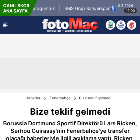
CANLI SKOR
9.8.2026 - Paz
rli.com.tr Karagümrük
SMS Grup Sarıyerspor
ANA SAYFA
19:00
Haberler
Fenerbahçe
Bize teklif gelmedi
Bize teklif gelmedi
Borussia Dortmund Sportif Direktörü Lars Ricken,
Serhou Guirassy'nin Fenerbahçe'ye transfer
olacağı haberleriyle ilgili açıklama yaptı. Ricken,