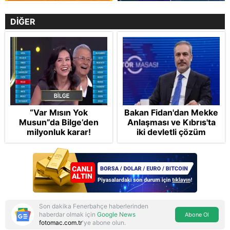
DİĞER
“Var Mısın Yok
Bakan Fidan'dan Mekke
Musun”da Bilge’den
Anlaşması ve Kıbrıs'ta
milyonluk karar!
iki devletli çözüm
mesajı: Bize
saldırmayan hiçbir ülke
hedefimizde değil
Son dakika Fenerbahçe haberlerinden
haberdar olmak için
Google News
Abone Ol
fotomac.com.tr
'ye abone olun.