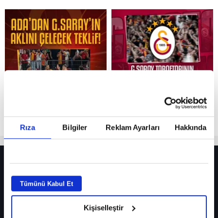
Reddet
Rıza
Bilgiler
Reklam Ayarları
Hakkında
HER YERDE!
Fenerbahçe’de sürpriz ayrılık ihtimali! Devre arasında gelmişti
Tümünü Kabul Et
Fenerbahçe’nin yeni transferi Mason Greenwood için olay sözler!
Kişiselleştir
Galatasaray’da rota yeniden Thiago Almada!
iPhone