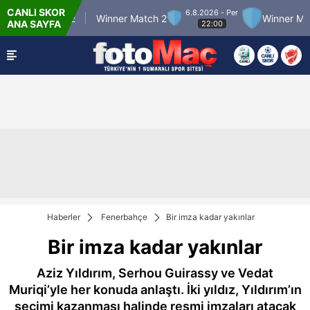
CANLI SKOR
6.8.2026 - Per
r Match 12
Winner Match 2
Winner Match 3
ANA SAYFA
22:00
Haberler
Fenerbahçe
Bir imza kadar yakınlar
Bir imza kadar yakınlar
Aziz Yıldırım, Serhou Guirassy ve Vedat
Muriqi’yle her konuda anlaştı. İki yıldız, Yıldırım’ın
seçimi kazanması halinde resmi imzaları atacak