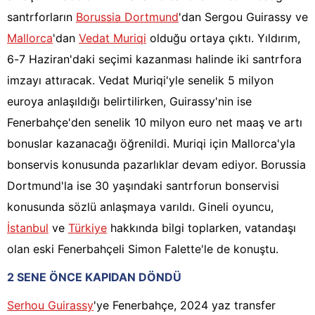
santrforların
Borussia Dortmund
'dan Sergou Guirassy ve
Mallorca
'dan
Vedat Muriqi
olduğu ortaya çıktı. Yıldırım,
6-7 Haziran'daki seçimi kazanması halinde iki santrfora
imzayı attıracak. Vedat Muriqi'yle senelik 5 milyon
euroya anlaşıldığı belirtilirken, Guirassy'nin ise
Fenerbahçe'den senelik 10 milyon euro net maaş ve artı
bonuslar kazanacağı öğrenildi. Muriqi için Mallorca'yla
bonservis konusunda pazarlıklar devam ediyor. Borussia
Dortmund'la ise 30 yaşındaki santrforun bonservisi
konusunda sözlü anlaşmaya varıldı. Gineli oyuncu,
İstanbul
ve
Türkiye
hakkında bilgi toplarken, vatandaşı
olan eski Fenerbahçeli Simon Falette'le de konuştu.
2 SENE ÖNCE KAPIDAN DÖNDÜ
Serhou Guirassy
'ye Fenerbahçe, 2024 yaz transfer