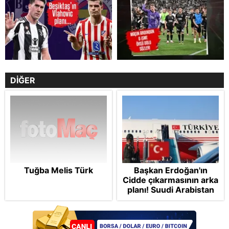
DİĞER
Tuğba Melis Türk
Başkan Erdoğan'ın
Cidde çıkarmasının arka
planı! Suudi Arabistan
ve Pakistan'la Mekke
Anlaşması: "Tel Aviv için
'ölümcül ittifak"