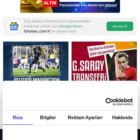
Son dakika Fenerbahçe haberlerinden
haberdar olmak için
Google News
Abone Ol
fotomac.com.tr
'ye abone olun.
Reddet
Rıza
Bilgiler
Reklam Ayarları
Hakkında
HER YERDE!