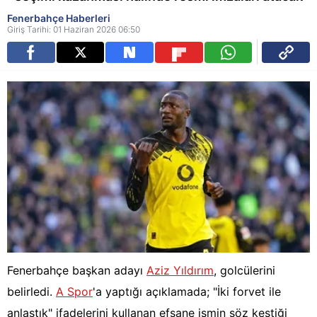
Fenerbahçe Haberleri
Giriş Tarihi: 01 Haziran 2026 06:50
Fenerbahçe başkan adayı
Aziz Yıldırım
, golcülerini
belirledi.
A Spor
'a yaptığı açıklamada; "İki forvet ile
anlaştık" ifadelerini kullanan efsane ismin söz kestiği