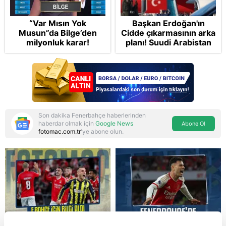
“Var Mısın Yok
Başkan Erdoğan'ın
Musun”da Bilge’den
Cidde çıkarmasının arka
milyonluk karar!
planı! Suudi Arabistan
ve Pakistan'la üçlü ortak
savunma anlaşması:
"Islamic NATO"
manşetleri
Son dakika Fenerbahçe haberlerinden
haberdar olmak için
Google News
Abone Ol
fotomac.com.tr
'ye abone olun.
Reddet