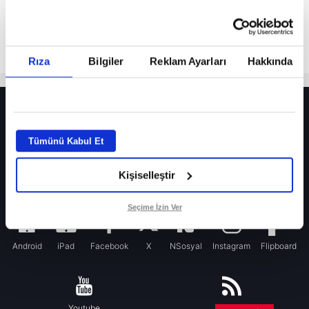
Rıza
Bilgiler
Reklam Ayarları
Hakkında
HER YERDE!
Fenerbahçe’de sürpriz ayrılık ihtimali! Devre arasında gelmişti
Tümünü Kabul Et
Fenerbahçe’nin yeni transferi Mason Greenwood için olay sözler!
Kişiselleştir
Galatasaray’da rota yeniden Thiago Almada!
iPhone
Seçime İzin Ver
Android
iPad
Facebook
X
NSosyal
Instagram
Flipboard
Youtube
RSS