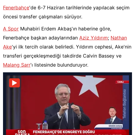
Fenerbahçe
'de 6-7 Haziran tarihlerinde yapılacak seçim
öncesi transfer çalışmaları sürüyor.
A Spor
Muhabiri Erdem Akbaş'ın haberine göre,
Fenerbahçe başkan adaylarından
Aziz Yıldırım
;
Nathan
Ake
'yi ilk tercih olarak belirledi. Yıldırım cephesi, Ake'nin
transferi gerçekleşmediği takdirde Calvin Bassey ve
Malang Sarr
'ı listesinde bulunduruyor.