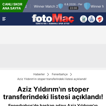
CANLI SKOR
6.8.2026 - Per
nner Match 12
Winner Match 2
Winner Match
ANA SAYFA
22:00
Haberler
Fenerbahçe
Aziz Yıldırım'ın stoper transferindeki listesi açıklandı!
Aziz Yıldırım'ın stoper
transferindeki listesi açıklandı!
Fenerbahçe'de başkan adayı Aziz Yıldırım'ın