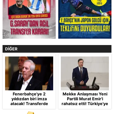
DİĞER
Fenerbahçe'ye 2
Mekke Anlaşması Yeni
yıldızdan biri imza
Partili Murat Emir'i
atacak! Transferde
rahatsız etti! Türkiye'ye
golcü harekatı...
"paralı muhafız" rolü
biçti