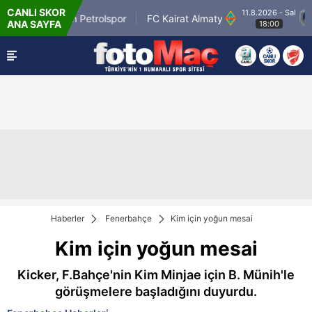
CANLI SKOR
11.8.2026 - Sal
Batman Petrolspor
FC Kairat Almaty
PF
ANA SAYFA
18:00
Haberler
Fenerbahçe
Kim için yoğun mesai
Kim için yoğun mesai
Kicker, F.Bahçe'nin Kim Minjae için B. Münih'le
görüşmelere başladığını duyurdu.