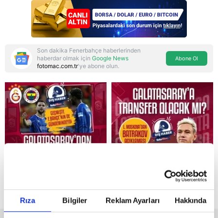
Son dakika Fenerbahçe haberlerinden
haberdar olmak için
Google News
Abone Ol
fotomac.com.tr
'ye abone olun.
Reddet
Rıza
Bilgiler
Reklam Ayarları
Hakkında