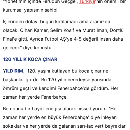
"Yönetimin içinde Ferudun Geçgel,
Türkiye
'nin önemli bir
kurumsal yapısının sahibi.
İşlerinden dolayı bugün katılamadı ama aramızda
olacak. Cihan Kamer, Selim Kosif ve Murat İman, Dörtlü
Final'e gitti. Ayrıca Futbol AŞ'ye 4-5 değerli insan daha
gelecek" diye konuştu.
120 YILLIK KOCA ÇINAR
Y
ILDIRIM,
"120. yaşını kutlayan bu koca çınar ne
başkanlar gördü. Bu 120 yılın neredeyse yarısında
ömrüm geçti ve kendimi Fenerbahçe'de gördüm. Her
zaman her yerde Fenerbahçe.
Ben bunu bir hayat enerjisi olarak hissediyorum. 'Her
zaman her yerde en büyük Fenerbahçe' diye inleyen
sokaklar ve her yerde dalgalanan sarı-lacivert bayraklar