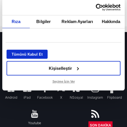
Rıza
Bilgiler
Reklam Ayarları
Hakkında
HER YERDE!
Fenerbahçe’de sürpriz ayrılık ihtimali! Devre arasında gelmişti
Tümünü Kabul Et
Fenerbahçe’nin yeni transferi Mason Greenwood için olay sözler!
Kişiselleştir
Galatasaray’da rota yeniden Thiago Almada!
iPhone
Seçime İzin Ver
Android
iPad
Facebook
X
NSosyal
Instagram
Flipboard
Youtube
RSS
SON DAKİKA