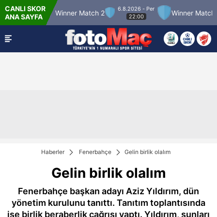
CANLI SKOR
6.8.2026 - Per
 Match 12
Winner Match 2
Winner Match 3
ANA SAYFA
22:00
Haberler
Fenerbahçe
Gelin birlik olalım
Gelin birlik olalım
Fenerbahçe başkan adayı Aziz Yıldırım, dün
yönetim kurulunu tanıttı. Tanıtım toplantısında
ise birlik beraberlik çağrısı yaptı. Yıldırım, şunları