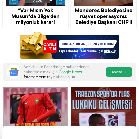
“Var Mısın Yok
Menderes Belediyesine
Musun”da Bilge’den
rüşvet operasyonu:
milyonluk karar!
Belediye Başkanı CHP'li
İlkay Çiçek tutuklandı
Son dakika Fenerbahçe haberlerinden
haberdar olmak için
Google News
Abone Ol
fotomac.com.tr
'ye abone olun.
Reddet