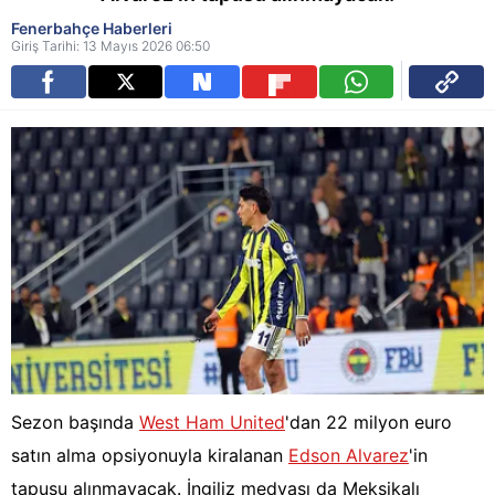
Fenerbahçe Haberleri
Giriş Tarihi: 13 Mayıs 2026 06:50
Sezon başında
West Ham United
'dan 22 milyon euro
satın alma opsiyonuyla kiralanan
Edson Alvarez
'in
tapusu alınmayacak. İngiliz medyası da Meksikalı