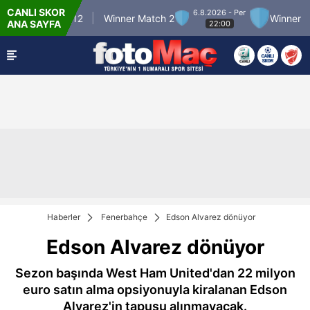
CANLI SKOR
6.8.2026 - Per
inner Match 12
Winner Match 2
Winner Matc
ANA SAYFA
22:00
Haberler
Fenerbahçe
Edson Alvarez dönüyor
Edson Alvarez dönüyor
Sezon başında West Ham United'dan 22 milyon
euro satın alma opsiyonuyla kiralanan Edson
Alvarez'in tapusu alınmayacak.