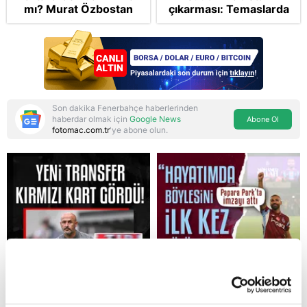
mı? Murat Özbostan
çıkarması: Temaslarda
analiz etti: Egoları da
bulunacak
yönetmelisiniz
Son dakika Fenerbahçe haberlerinden
haberdar olmak için
Google News
Abone Ol
fotomac.com.tr
'ye abone olun.
Reddet