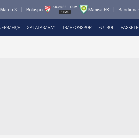
7.8.2026 - Cum
8.8.2026
luspor
Manisa FK
Bandırmaspor
21:30
17:
NERBAHÇE
GALATASARAY
TRABZONSPOR
FUTBOL
BASKETB
Beşiktaş
A
Fenerbahçe
A
Galatasaray
A
Trabzonspor
A
Futbol
A
Basketbol
Ziraat Türkiye Kupası
DİZİ
Diğer Sporlar