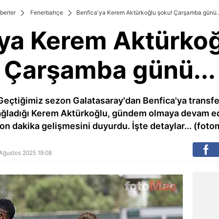
berler
Fenerbahçe
Benfica'ya Kerem Aktürkoğlu şoku! Çarşamba günü..
'ya Kerem Aktürkoğ
Çarşamba günü...
 Geçtiğimiz sezon Galatasaray'dan Benfica'ya transfe
ğladığı Kerem Aktürkoğlu, gündem olmaya devam ediyo
 son dakika gelişmesini duyurdu. İşte detaylar... (f
4 Ağustos 2025 19:08