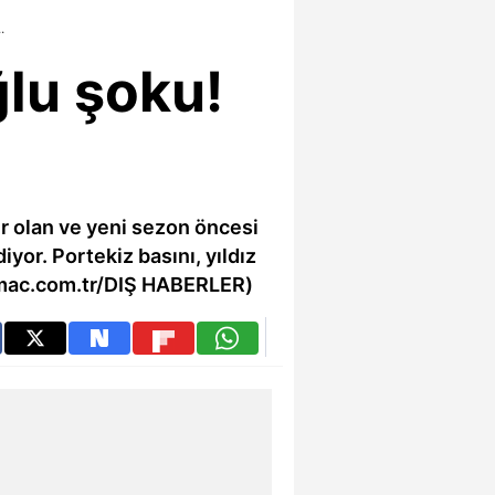
.
lu şoku!
r olan ve yeni sezon öncesi
r. Portekiz basını, yıldız
otomac.com.tr/DIŞ HABERLER)