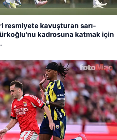
ri resmiyete kavuşturan sarı-
ktürkoğlu'nu kadrosuna katmak için
.