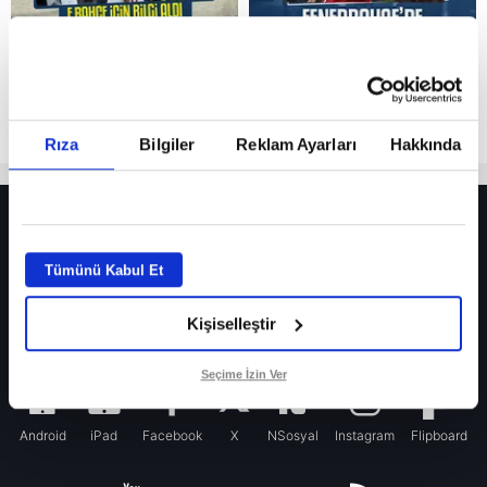
Rıza
Bilgiler
Reklam Ayarları
Hakkında
HER YERDE!
Fenerbahçe’de sürpriz ayrılık ihtimali! Devre arasında gelmişti
Tümünü Kabul Et
Fenerbahçe’nin yeni transferi Mason Greenwood için olay sözler!
Kişiselleştir
Galatasaray’da rota yeniden Thiago Almada!
iPhone
Seçime İzin Ver
Android
iPad
Facebook
X
NSosyal
Instagram
Flipboard