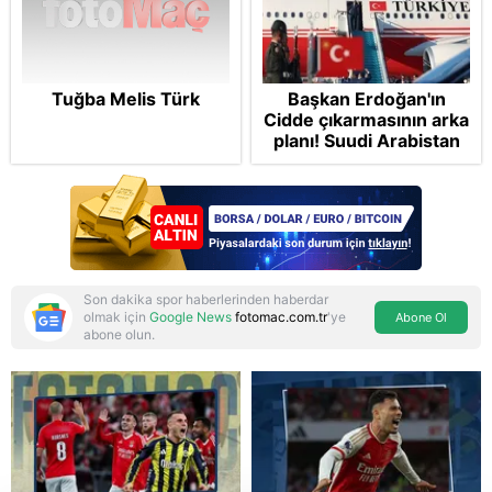
Tuğba Melis Türk
Başkan Erdoğan'ın
Cidde çıkarmasının arka
planı! Suudi Arabistan
ve Pakistan'la üçlü ortak
savunma anlaşması:
"Islamic NATO"
manşetleri
Son dakika spor haberlerinden haberdar
olmak için
Google News
fotomac.com.tr
'ye
Abone Ol
abone olun.
Reddet