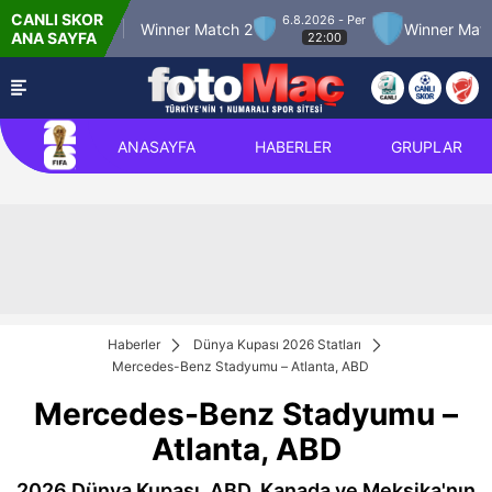
CANLI SKOR
6.8.2026 - Per
er Match 12
Winner Match 2
Winner Match 
ANA SAYFA
22:00
ANASAYFA
HABERLER
GRUPLAR
Haberler
Dünya Kupası 2026 Statları
Mercedes-Benz Stadyumu – Atlanta, ABD
Mercedes-Benz Stadyumu –
Atlanta, ABD
2026 Dünya Kupası, ABD, Kanada ve Meksika'nın