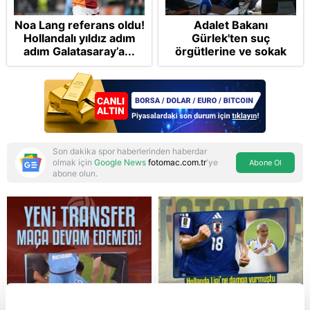
Noa Lang referans oldu!
Adalet Bakanı
Hollandalı yıldız adım
Gürlek'ten suç
adım Galatasaray’a...
örgütlerine ve sokak
çetelerine net mesaj:
"Devlet tepenize
binecek"
Son dakika spor haberlerinden haberdar
olmak için
Google News
fotomac.com.tr
'ye
Abone Ol
abone olun.
Reddet