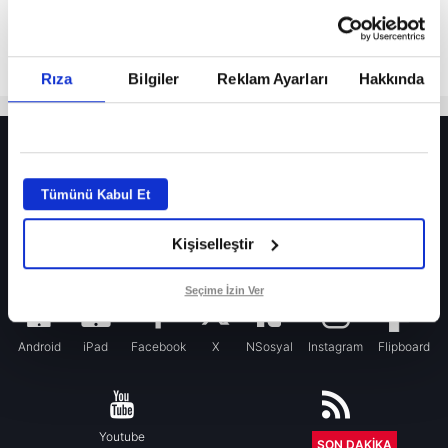
Rıza
Bilgiler
Reklam Ayarları
Hakkında
HER YERDE!
Fenerbahçe’de sürpriz ayrılık ihtimali! Devre arasında gelmişti
Tümünü Kabul Et
Fenerbahçe’nin yeni transferi Mason Greenwood için olay sözler!
Kişiselleştir
Galatasaray’da rota yeniden Thiago Almada!
iPhone
Seçime İzin Ver
Android
iPad
Facebook
X
NSosyal
Instagram
Flipboard
Youtube
RSS
SON DAKİKA