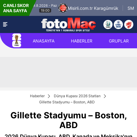
CANLI SKOR
9.8.2026 - Paz
Iğdır FK
Misirli.com.tr Karagümrük
SMS Grup
ANA SAYFA
19:00
ANASAYFA
HABERLER
GRUPLAR
Haberler
Dünya Kupası 2026 Statları
Gillette Stadyumu – Boston, ABD
Gillette Stadyumu – Boston,
ABD
2026 Dünya Kupası, ABD, Kanada ve Meksika'nın