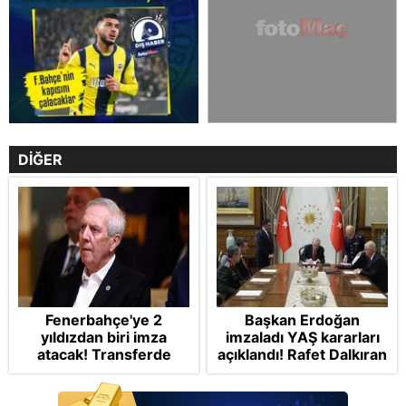
DİĞER
Fenerbahçe'ye 2
Başkan Erdoğan
yıldızdan biri imza
imzaladı YAŞ kararları
atacak! Transferde
açıklandı! Rafet Dalkıran
golcü harekatı...
Hava Kuvvetleri
Komutanı olarak atandı