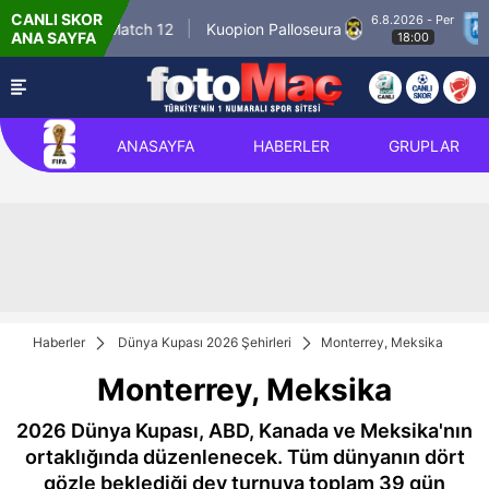
CANLI SKOR
6.8.2026 - Per
Winner Match 12
Kuopion Palloseura
CS
ANA SAYFA
18:00
ANASAYFA
HABERLER
GRUPLAR
Haberler
Dünya Kupası 2026 Şehirleri
Monterrey, Meksika
Monterrey, Meksika
2026 Dünya Kupası, ABD, Kanada ve Meksika'nın
ortaklığında düzenlenecek. Tüm dünyanın dört
gözle beklediği dev turnuva toplam 39 gün