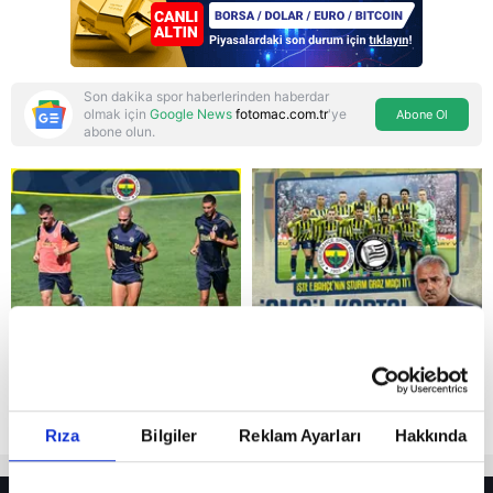
Son dakika spor haberlerinden haberdar
olmak için
Google News
fotomac.com.tr
'ye
Abone Ol
abone olun.
Reddet
Rıza
Bilgiler
Reklam Ayarları
Hakkında