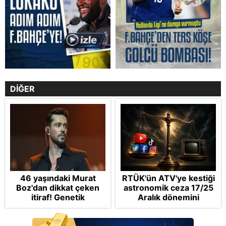
DİĞER
46 yaşındaki Murat
RTÜK'ün ATV'ye kestiği
Boz'dan dikkat çeken
astronomik ceza 17/25
itiraf! Genetik
Aralık dönemini
korkusunu açıkladı
anımsattı! Milli yayınlara
"yaptırım" kıskacı: