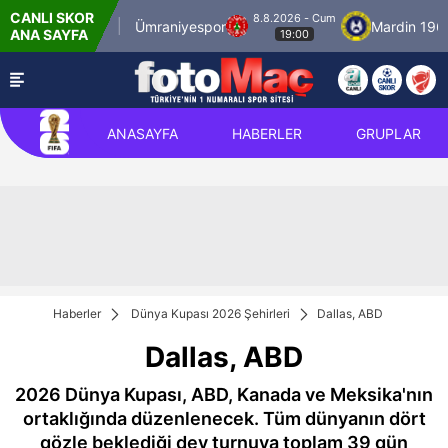
CANLI SKOR
8.8.2026 - Cum
İstanbulspor
Ümraniyespor
Mardin 1969 
ANA SAYFA
19:00
ANASAYFA
HABERLER
GRUPLAR
Haberler
Dünya Kupası 2026 Şehirleri
Dallas, ABD
Dallas, ABD
2026 Dünya Kupası, ABD, Kanada ve Meksika'nın
ortaklığında düzenlenecek. Tüm dünyanın dört
gözle beklediği dev turnuva toplam 39 gün