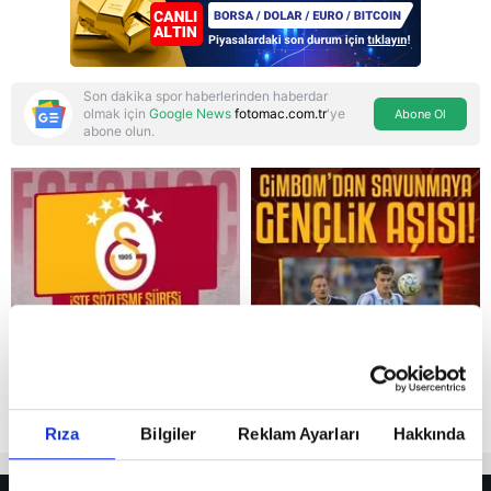
Turkuvaz Medya neden
hedefte?
Son dakika spor haberlerinden haberdar
olmak için
Google News
fotomac.com.tr
'ye
Abone Ol
abone olun.
Reddet
Rıza
Bilgiler
Reklam Ayarları
Hakkında