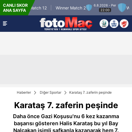
CANLI SKOR
6.8.2026 - Per
Winner Match 12
Winner Match 2
Winne
ANA SAYFA
22:00
Haberler
Diğer Sporlar
Karataş 7. zaferin peşinde
Karataş 7. zaferin peşinde
Daha önce Gazi Koşusu'nu 6 kez kazanma
başarısı gösteren Halis Karataş bu yıl Bay
Nalçakan isimli safkanla kazanarak hem 7.