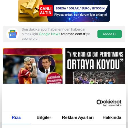
Son dakika spor haberlerinden haberdar
olmak için
Google News
fotomac.com.tr
'ye
Abone Ol
abone olun.
Reddet
Rıza
Bilgiler
Reklam Ayarları
Hakkında