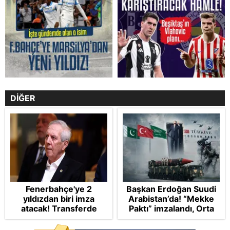
DİĞER
Fenerbahçe'ye 2
Başkan Erdoğan Suudi
yıldızdan biri imza
Arabistan’da! “Mekke
atacak! Transferde
Paktı” imzalandı, Orta
golcü harekatı...
Doğu’nun kaderi
şekilleniyor