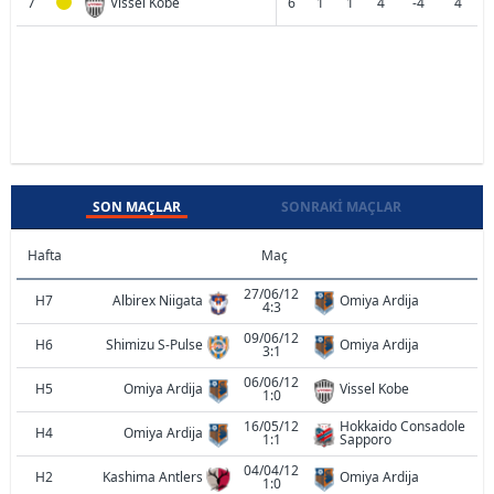
7
Vissel Kobe
6
1
1
4
-4
4
SON MAÇLAR
SONRAKI MAÇLAR
Hafta
Maç
27/06/12
H7
Albirex Niigata
Omiya Ardija
4:3
09/06/12
H6
Shimizu S-Pulse
Omiya Ardija
3:1
06/06/12
H5
Omiya Ardija
Vissel Kobe
1:0
16/05/12
Hokkaido Consadole
H4
Omiya Ardija
1:1
Sapporo
04/04/12
H2
Kashima Antlers
Omiya Ardija
1:0