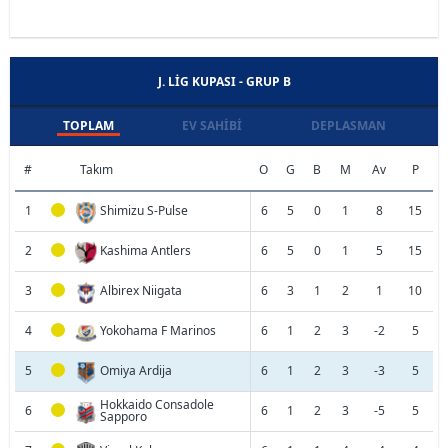
J. LIG KUPASI - GRUP B
TOPLAM
EV SAHIBI
DEPLASMAN
#
Takım
O
G
B
M
Av
P
1
Shimizu S-Pulse
6
5
0
1
8
15
2
Kashima Antlers
6
5
0
1
5
15
3
Albirex Niigata
6
3
1
2
1
10
4
Yokohama F Marinos
6
1
2
3
-2
5
5
Omiya Ardija
6
1
2
3
-3
5
Hokkaido Consadole
6
6
1
2
3
-5
5
Sapporo