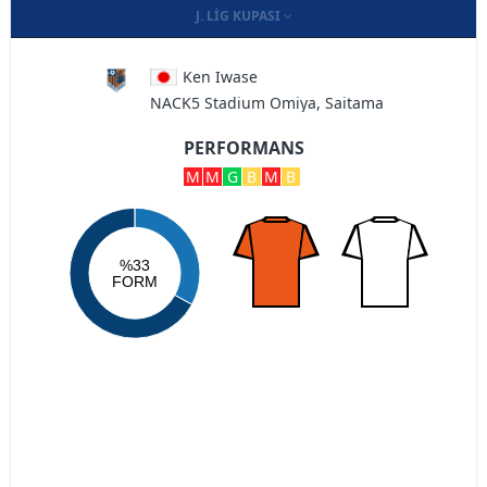
J. LIG KUPASI
Ken Iwase
NACK5 Stadium Omiya, Saitama
PERFORMANS
M
M
G
B
M
B
%33
FORM