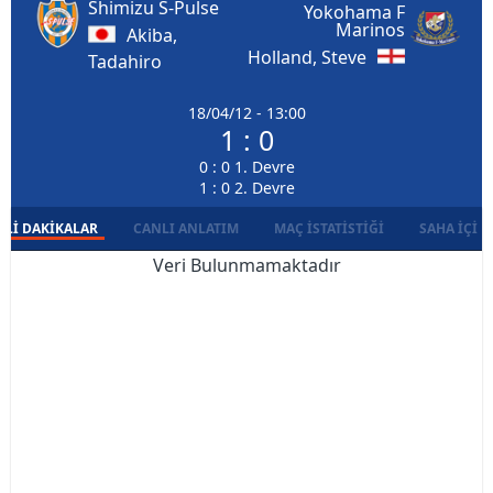
Shimizu S-Pulse
Yokohama F
Marinos
Akiba,
Holland, Steve
Tadahiro
18/04/12 - 13:00
1 : 0
0 : 0 1. Devre
1 : 0 2. Devre
LI DAKIKALAR
CANLI ANLATIM
MAÇ İSTATISTIĞI
SAHA İÇI D
Veri Bulunmamaktadır