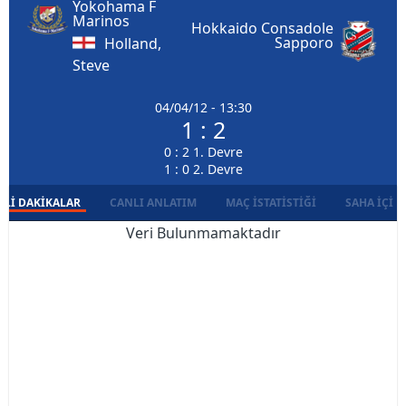
Yokohama F
Marinos
Hokkaido Consadole
Sapporo
Holland,
Steve
04/04/12 - 13:30
1 : 2
0 : 2 1. Devre
1 : 0 2. Devre
LI DAKIKALAR
CANLI ANLATIM
MAÇ İSTATISTIĞI
SAHA İÇI D
Veri Bulunmamaktadır