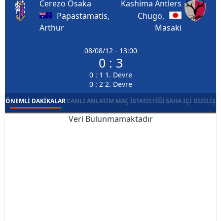
Cerezo Osaka
Kashima Antlers
Papastamatis,
Chugo,
Arthur
Masaki
08/08/12 - 13:00
0 : 3
0 : 1 1. Devre
0 : 2 2. Devre
ÖNEMLI DAKIKALAR
CANLI ANLATIM
MAÇ İSTATISTIĞI
SAHA İÇI DIZILIŞ
Veri Bulunmamaktadır