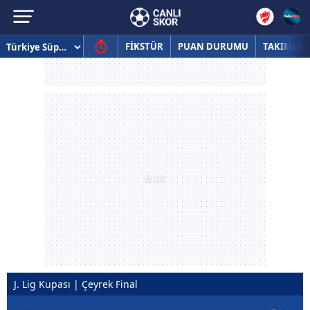
FİKSTÜR
PUAN DURUMU
TAKIMLAR
J. Lig Kupası | Çeyrek Final