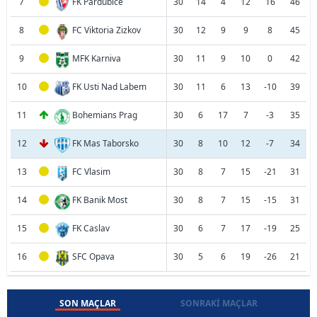
7
FK Pardubice
30
14
4
12
16
46
8
FC Viktoria Zizkov
30
12
9
9
8
45
9
MFK Karniva
30
11
9
10
0
42
10
FK Usti Nad Labem
30
11
6
13
-10
39
11
Bohemians Prag
30
6
17
7
-3
35
12
FK Mas Taborsko
30
8
10
12
-7
34
13
FC Vlasim
30
8
7
15
-21
31
14
FK Banik Most
30
8
7
15
-15
31
15
FK Caslav
30
6
7
17
-19
25
16
SFC Opava
30
5
6
19
-26
21
SON MAÇLAR
SONRAKI MAÇLAR