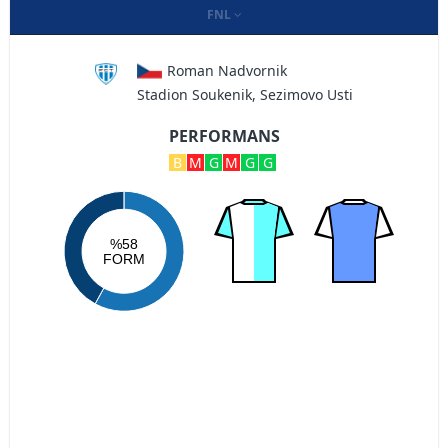
FNL
Roman Nadvornik
Stadion Soukenik, Sezimovo Usti
PERFORMANS
B
M
G
M
G
G
%58
FORM