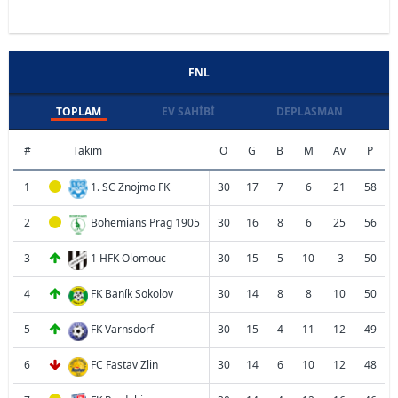
FNL
TOPLAM
EV SAHIBI
DEPLASMAN
#
Takım
O
G
B
M
Av
P
1
1. SC Znojmo FK
30
17
7
6
21
58
2
Bohemians Prag 1905
30
16
8
6
25
56
3
1 HFK Olomouc
30
15
5
10
-3
50
4
FK Baník Sokolov
30
14
8
8
10
50
5
FK Varnsdorf
30
15
4
11
12
49
6
FC Fastav Zlin
30
14
6
10
12
48