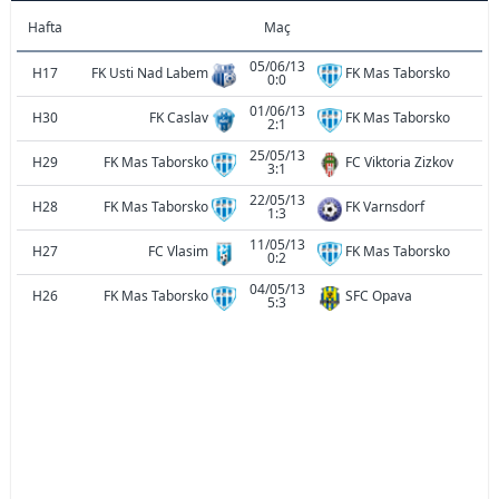
Hafta
Maç
05/06/13
H17
FK Usti Nad Labem
FK Mas Taborsko
0:0
01/06/13
H30
FK Caslav
FK Mas Taborsko
2:1
25/05/13
H29
FK Mas Taborsko
FC Viktoria Zizkov
3:1
22/05/13
H28
FK Mas Taborsko
FK Varnsdorf
1:3
11/05/13
H27
FC Vlasim
FK Mas Taborsko
0:2
04/05/13
H26
FK Mas Taborsko
SFC Opava
5:3