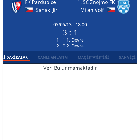
FK Pardubice
1. SC Znojmo FK
Sanak, Jiri
Milan Volf
05/06/13 - 18:00
3 : 1
1 : 1 1. Devre
2 : 0 2. Devre
LI DAKIKALAR
CANLI ANLATIM
MAÇ İSTATISTIĞI
SAHA İÇI D
Veri Bulunmamaktadır