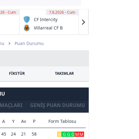
026 - Cum
00
7.8.2026 - Cum
11:00
7.8.2026 - Cum
11:15
CF Intercity
Preston Lions
FC U20
Villarreal CF B
Melbourne
City U20
nu
Puan Durumu
FİKSTÜR
TAKIMLAR
MU
MAÇLARI
GENIŞ PUAN DURUMU
A
Y
Av
P
Form Tablosu
45
24
21
58
B
G
G
G
M
M