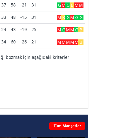
37
58
-21
31
G
M
G
B
M
M
33
48
-15
31
M
B
G
M
G
G
24
43
-19
25
M
G
M
M
G
B
34
60
-26
21
M
M
M
M
M
B
i bozmak için aşağıdaki kriterler
Tüm Manşetler