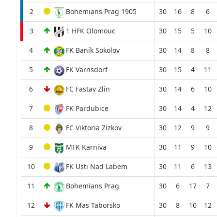
2
Bohemians Prag 1905
30
16
8
6
3
1 HFK Olomouc
30
15
5
10
4
FK Baník Sokolov
30
14
8
8
5
FK Varnsdorf
30
15
4
11
6
FC Fastav Zlin
30
14
6
10
7
FK Pardubice
30
14
4
12
8
FC Viktoria Zizkov
30
12
9
9
9
MFK Karniva
30
11
9
10
10
FK Usti Nad Labem
30
11
6
13
11
Bohemians Prag
30
6
17
7
12
FK Mas Taborsko
30
8
10
12