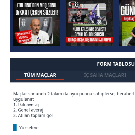
FORM TABLOSU
TÜM MAÇLAR
İÇ SAHA MAÇLARI
Maçlar sonunda 2 takım da aynı puana sahiplerse, beraberliğ
uygulanır:
1. İkili averaj
2. Genel averaj
3. Atılan toplam gol
Yükselme