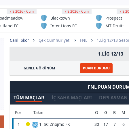
7.8.2026 - Cum
11:00
7.8.2026 - Cum
11:00
7.8.2
11:
roadmeadow
Blacktown
Prospect
gic FC
Spartans FC
United
itland FC
Inter Lions FC
MT Druitt
serve
serve
Town
Rangers
Canlı Skor
Çek Cumhuriyeti
FNL
1.Lig 12/13 Sezo
1.LIG 12/13
GENEL GÖRÜNÜM
PUAN DURUMU
FNL PUAN DURU
TÜM MAÇLAR
İÇ SAHA MAÇLARI
DEPLASMAN 
Poz
Takım
O
G
B
M
1
1. SC Znojmo FK
30
17
7
6