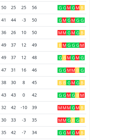
50
25
25
56
G
G
M
G
M
B
41
44
-3
50
G
M
G
M
G
G
36
26
10
50
M
M
G
M
G
B
49
37
12
49
B
M
G
G
G
M
49
37
12
48
G
B
M
G
M
G
47
31
16
46
G
G
M
M
B
G
38
30
8
45
B
B
G
M
G
B
43
43
0
42
G
G
M
G
B
M
32
42
-10
39
M
M
M
G
M
B
30
33
-3
35
M
M
G
B
G
B
35
42
-7
34
G
G
M
G
M
B