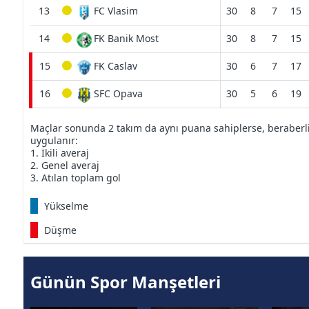
13
FC Vlasim
30
8
7
15
14
FK Banik Most
30
8
7
15
15
FK Caslav
30
6
7
17
16
SFC Opava
30
5
6
19
Maçlar sonunda 2 takım da aynı puana sahiplerse, beraberliğ
uygulanır:
1. İkili averaj
2. Genel averaj
3. Atılan toplam gol
Yükselme
Düşme
Günün Spor Manşetleri