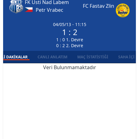
FK Usti Nad Labem
FC Fastav Zlin
Petr Vrabec
04/05/13 - 11:15
1 : 2
1 : 0 1. Devre
0 : 2 2. Devre
LI DAKIKALAR
CANLI ANLATIM
MAÇ İSTATISTIĞI
SAHA İÇI D
Veri Bulunmamaktadır