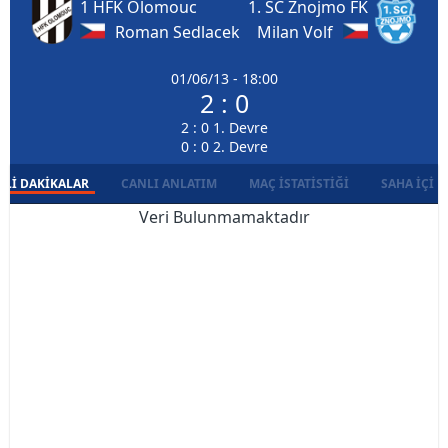
1 HFK Olomouc
1. SC Znojmo FK
Roman Sedlacek
Milan Volf
01/06/13 - 18:00
2 : 0
2 : 0 1. Devre
0 : 0 2. Devre
LI DAKIKALAR
CANLI ANLATIM
MAÇ İSTATISTIĞI
SAHA İÇI D
Veri Bulunmamaktadır