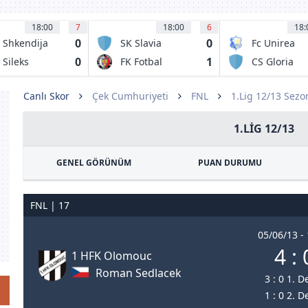
18:00
7
18:00
6
18:
0
0
 Shkendija
SK Slavia
Fc Unirea
racine
Prague B
2004 Sloboz
0
1
 Sileks
FK Fotbal
CS Gloria
atovo
Trinec
Bistrita
Canlı Skor
Çek Cumhuriyeti
FNL
1.Lig 12/13 Sezo
1.LIG 12/13
GENEL GÖRÜNÜM
PUAN DURUMU
FNL | 17
05/06/13 -
4 : 
1 HFK Olomouc
Roman Sedlacek
3 : 0 1. D
1 : 0 2. D