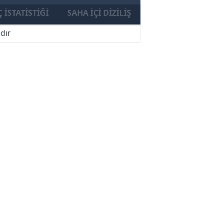
 İSTATISTIĞI
SAHA İÇI DIZILIŞ
dır