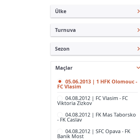
Ülke
Turnuva
Çek Cumhuriyeti
FNL
Sezon
Türkiye
1. Lig, Kadınlar
1.Lig 12/13
Uluslararası
1st Division
Maçlar
FNL 26/27
Uluslararası Kulüpler
2. Liga, Women
05.06.2013 | 1 HFK Olomouc -
FNL 25/26
Turkiye
FC Vlasim
CFL
FNL 24/25
İngiltere
04.08.2012 | FC Vlasim - FC
Divize A
Viktoria Zizkov
FNL 23/24
İspanya
Divize B
04.08.2012 | FK Mas Taborsko
FNL 22/23
Almanya Amatör
- FK Caslav
Divize C
FNL 21/22
Fransa
04.08.2012 | SFC Opava - FK
Divize D
Banik Most