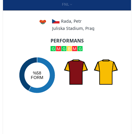
FNL
Rada, Petr
Juliska Stadium, Prag
PERFORMANS
G
M
G
B
M
G
%58
FORM