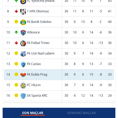
7
FC Vysocina Jihlava
30
11
10
9
7
43
8
1 HFK Olomouc
30
11
8
11
-5
41
9
FK Baník Sokolov
30
9
13
8
2
40
10
Vitkovice
30
10
6
14
-6
36
11
FK Fotbal Trinec
30
10
6
14
-13
36
12
FK Usti Nad Labem
30
9
7
14
-9
34
13
FK Caslav
30
8
9
13
-7
33
14
FK Dukla Prag
30
9
6
15
-8
33
15
FC Hlucin
30
7
9
14
-9
30
16
SK Sparta KRC
30
4
12
14
-13
24
SON MAÇLAR
SONRAKI MAÇLAR