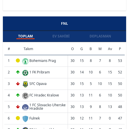
FNL
TOPLAM
EV SAHIBI
DEPLASMAN
#
Takım
O
G
B
M
Av
P
1
Bohemians Prag
30
15
8
7
8
53
2
1 FK Pribram
30
14
10
6
15
52
3
SFC Opava
30
15
5
10
15
50
4
FC Hradec Kralove
30
13
11
6
10
50
1 FC Slovacko Uherske
5
30
13
9
8
13
48
Hradiste
6
Fulnek
30
12
11
7
0
47