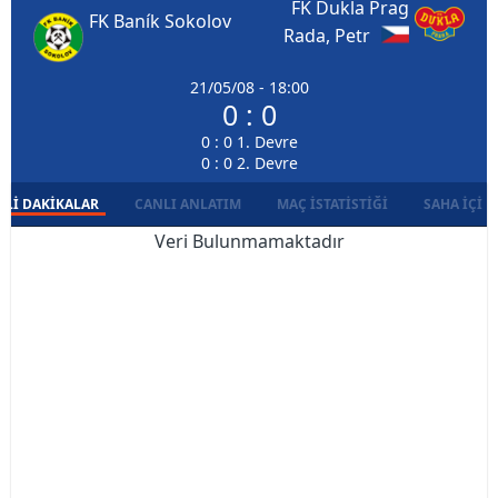
FK Dukla Prag
FK Baník Sokolov
Rada, Petr
21/05/08 - 18:00
0 : 0
0 : 0 1. Devre
0 : 0 2. Devre
LI DAKIKALAR
CANLI ANLATIM
MAÇ İSTATISTIĞI
SAHA İÇI D
Veri Bulunmamaktadır