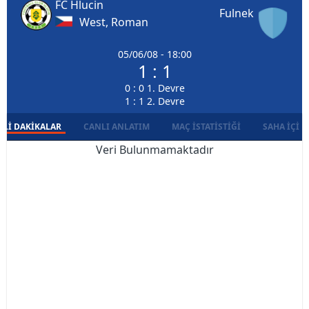
FC Hlucin
Fulnek
West, Roman
05/06/08 - 18:00
1 : 1
0 : 0 1. Devre
1 : 1 2. Devre
LI DAKIKALAR
CANLI ANLATIM
MAÇ İSTATISTIĞI
SAHA İÇI D
Veri Bulunmamaktadır